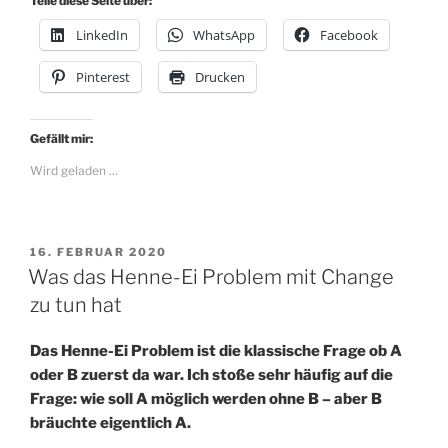
Teile diese Seite über:
are
LinkedIn
WhatsApp
Facebook
#TooFatForWorkout“
Pinterest
Drucken
Gefällt mir:
Wird geladen …
VERÖFFENTLICHT
16. FEBRUAR 2020
AM
Was das Henne-Ei Problem mit Change
zu tun hat
Das Henne-Ei Problem ist die klassische Frage ob A
oder B zuerst da war. Ich stoße sehr häufig auf die
Frage: wie soll A möglich werden ohne B – aber B
bräuchte eigentlich A.