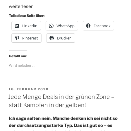
„Was
weiterlesen
das
Teile diese Seite über:
Henne-
LinkedIn
WhatsApp
Facebook
Ei
Problem
Pinterest
Drucken
mit
Change
zu
Gefällt mir:
tun
Wird geladen …
hat“
VERÖFFENTLICHT
16. FEBRUAR 2020
AM
Jede Menge Deals in der grünen Zone –
statt Kämpfen in der gelben!
Ich sage selten nein. Manche denken ich sei nicht so
der durchsetzungsstarke Typ. Das ist gut so – es