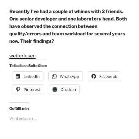
Recently I’ve had a couple of whines with 2 friends.
One senior developer and one laboratory head. Both
have observed the connection between
quality/errors and team workload for several years
now. Their findings?
„If
weiterlesen
your
Teile diese Seite über:
team
LinkedIn
WhatsApp
Facebook
fights
a
Pinterest
Drucken
lot,
maybe
they
Gefällt mir:
need
Wird geladen …
more
work“