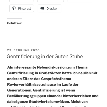
was
Pinterest
Drucken
hat
sich
verändert?“
Gefällt mir:
VERÖFFENTLICHT
23. FEBRUAR 2020
AM
Gentrifizierung in der Guten Stube
Als interessante Nebendiskussion zum Thema
Gentrifizierung in Großstädten hatte ich neulich mit
anderen Eltern das Gesprächsthema
Revierverhältnisse zuhause im Laufe der
Generationen. Gentrifizierung ist wenn
Bevölkerungsgruppen einander hinterherziehen und
dabei ganze Stadtviertel umwälzen. Meist von