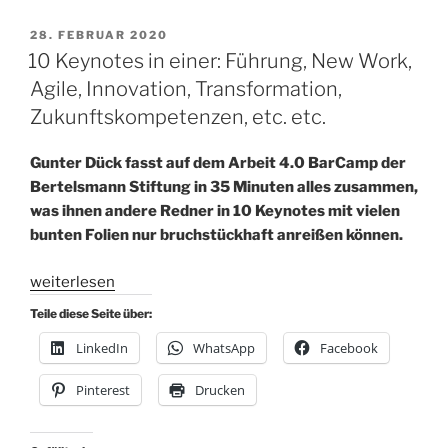
VERÖFFENTLICHT
28. FEBRUAR 2020
AM
10 Keynotes in einer: Führung, New Work,
Agile, Innovation, Transformation,
Zukunftskompetenzen, etc. etc.
Gunter Dück fasst auf dem Arbeit 4.0 BarCamp der
Bertelsmann Stiftung in 35 Minuten alles zusammen,
was ihnen andere Redner in 10 Keynotes mit vielen
bunten Folien nur bruchstückhaft anreißen können.
„10
weiterlesen
Keynotes
Teile diese Seite über:
in
LinkedIn
WhatsApp
Facebook
einer:
Führung,
Pinterest
Drucken
New
Work,