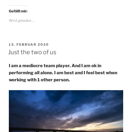
Gefällt mir:
Wird geladen …
VERÖFFENTLICHT
13. FEBRUAR 2020
AM
Just the two of us
I am a mediocre team player. And I am ok in
performing all alone. I am best and I feel best when
working with 1 other person.