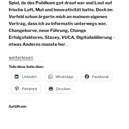
Spiel, da das Publikum gut drauf war und Lust auf
frische Luft, Mut und Innovativität hatte. Doch im
Vorfeld schon ärgerte mich an meinem eigenen
Vortrag, dass ich zu informativ unterwegs war.
Changekurve, neue Führung, Change
Erfolgsfaktoren, Stacey, VUCA, Digitalisiiiiierung
–
etwas Anderes musste her
…
„„Motto
weiterlesen
des
Teile diese Seite über:
Jahres“
LinkedIn
WhatsApp
Facebook
als
Baustein
Pinterest
Drucken
für
Workshops
und
Gefällt mir:
Keynotes“