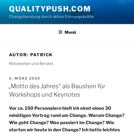
Zum
QUALITYPUSH.COM
Inhalt
Changeberatung durch aktive Führungskräfte
springen
Menü
AUTOR:
PATRICK
Netzwerker und Berater.
VERÖFFENTLICHT
5. MÄRZ 2020
AM
„Motto des Jahres“ als Baustein für
Workshops und Keynotes
Vor ca. 150 Personalern hielt ich einst einen 30
minütigen Vortrag rund um Change. Warum Change?
Wie geht Change? Was passiert im Change? Wie
starten wir heute in den Change? Ich hatte leichtes