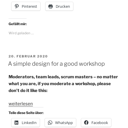
only
Pinterest
Drucken
be
SMART
but
Gefällt mir:
SMARTER“
Wird geladen …
VERÖFFENTLICHT
20. FEBRUAR 2020
AM
A simple design for a good workshop
Moderators, team leads, scrum masters – no matter
what you are, if you moderate a workshop, please
don’t do it like this:
„A
weiterlesen
simple
Teile diese Seite über:
design
LinkedIn
WhatsApp
Facebook
for