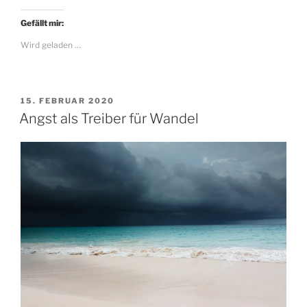
Gefällt mir:
Wird geladen …
VERÖFFENTLICHT
15. FEBRUAR 2020
AM
Angst als Treiber für Wandel