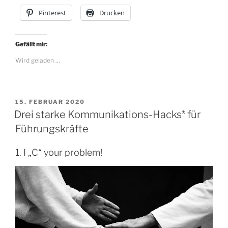
Pinterest
Drucken
Gefällt mir:
Wird geladen …
VERÖFFENTLICHT
15. FEBRUAR 2020
AM
Drei starke Kommunikations-Hacks* für
Führungskräfte
1. I „C“ your problem!