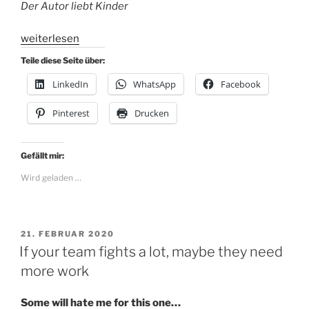
Der Autor liebt Kinder
„Gentrifizierung
weiterlesen
in
Teile diese Seite über:
der
LinkedIn
WhatsApp
Facebook
Guten
Stube“
Pinterest
Drucken
Gefällt mir:
Wird geladen …
VERÖFFENTLICHT
21. FEBRUAR 2020
AM
If your team fights a lot, maybe they need
more work
Some will hate me for this one…