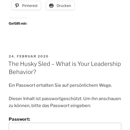
purpose
Pinterest
Drucken
–
and
then?“
Gefällt mir:
VERÖFFENTLICHT
24. FEBRUAR 2020
AM
The Husky Sled – What is Your Leadership
Behavior?
Ein Passwort erhalten Sie auf persönlichem Wege.
Dieser Inhalt ist passwortgeschützt. Um ihn anschauen
zu können, bitte das Passwort eingeben:
Passwort: