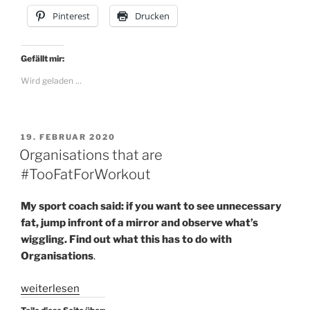
a
Pinterest
Drucken
good
workshop“
Gefällt mir:
Wird geladen …
VERÖFFENTLICHT
19. FEBRUAR 2020
AM
Organisations that are
#TooFatForWorkout
My sport coach said: if you want to see unnecessary
fat, jump infront of a mirror and observe what’s
wiggling. Find out what this has to do with
Organisations
.
„Organisations
weiterlesen
that