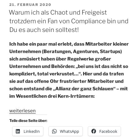
VERÖFFENTLICHT
21. FEBRUAR 2020
AM
Warum ich als Chaot und Freigeist
trotzdem ein Fan von Compliance bin und
Du es auch sein solltest!
Ich habe ein paar mal erlebt, dass Mitarbeiter kleiner
Unternehmen (Beratungen, Agenturen, Startups)
sich amüsiert haben über Regelwerke großer
Unternehmen und Behörden: „bei uns ist das nicht so
kompliziert, total verkrustet…“. Hier und da trafen
sie auf das offene Ohr frustrierter Mitarbeiter und
schon entstand die „Allianz der ganz Schlauen“ – mit
im Wesentlichen drei Kern-Irrtümern:
„Warum
weiterlesen
ich
Teile diese Seite über:
als
LinkedIn
WhatsApp
Facebook
Chaot