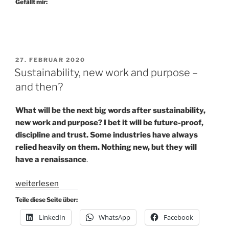
Agile,
Gefällt mir:
Innovation,
Transformation,
Zukunftskompetenzen,
etc.
VERÖFFENTLICHT
27. FEBRUAR 2020
etc.“
AM
Sustainability, new work and purpose –
and then?
What will be the next big words after sustainability,
new work and purpose? I bet it will be future-proof,
discipline and trust. Some industries have always
relied heavily on them. Nothing new, but they will
have a renaissance
.
„Sustainability,
weiterlesen
new
Teile diese Seite über:
work
LinkedIn
WhatsApp
Facebook
and