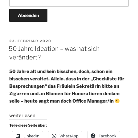
VERÖFFENTLICHT
23. FEBRUAR 2020
AM
50 Jahre Ideation – was hat sich
verändert?
50 Jahre alt und kein bisschen, doch, schon ein
bisschen veraltet. Allein, dass in der „Checkliste für
Besprechungen“ das Fräulein Sekretärin bitte an
Zigarren und an Blumen für Honoratioren denken
solle – heute sagt man doch Office Manager/In
„50
weiterlesen
Jahre
Teile diese Seite über:
Ideation
LinkedIn
WhatsApp
Facebook
–