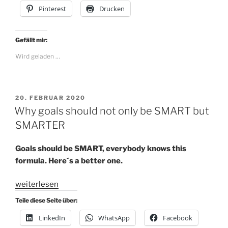
und
Pinterest
Drucken
Freigeist
trotzdem
ein
Gefällt mir:
Fan
Wird geladen …
von
Compliance
bin
VERÖFFENTLICHT
20. FEBRUAR 2020
und
AM
Why goals should not only be SMART but
Du
SMARTER
es
auch
Goals should be SMART, everybody knows this
sein
formula. Here´s a better one.
solltest!“
„Why
weiterlesen
goals
Teile diese Seite über:
should
LinkedIn
WhatsApp
Facebook
not