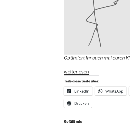
Optimiert Ihr auch mal euren 
„#Verbesserungsaktionismus:
weiterlesen
Kontinuierliche
Teile diese Seite über:
Verbesserung
LinkedIn
WhatsApp
reicht
nicht“
Drucken
Gefällt mir: