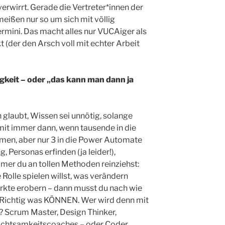
r verwirrt. Gerade die Vertreter*innen der
eißen nur so um sich mit völlig
ermini. Das macht alles nur VUCAiger als
 (der den Arsch voll mit echter Arbeit
gkeit – oder „das kann man dann ja
 glaubt, Wissen sei unnötig, solange
mit immer dann, wenn tausende in die
men, aber nur 3 in die Power Automate
, Personas erfinden (ja leider!),
mer du an tollen Methoden reinziehst:
Rolle spielen willst, was verändern
Märkte erobern – dann musst du nach wie
Richtig was KÖNNEN. Wer wird denn mit
? Scrum Master, Design Thinker,
chtsamkeitscoaches – oder Coder,