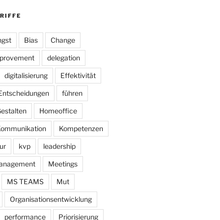
RIFFE
gst
Bias
Change
mprovement
delegation
digitalisierung
Effektivität
Entscheidungen
führen
estalten
Homeoffice
ommunikation
Kompetenzen
ur
kvp
leadership
anagement
Meetings
MS TEAMS
Mut
Organisationsentwicklung
performance
Priorisierung