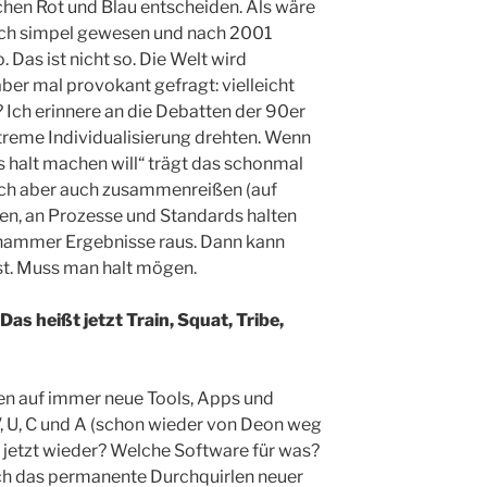
en Rot und Blau entscheiden. Als wäre
ich simpel gewesen und nach 2001
 Das ist nicht so. Die Welt wird
er mal provokant gefragt: vielleicht
 Ich erinnere an die Debatten der 90er
treme Individualisierung drehten. Wenn
es halt machen will“ trägt das schonmal
sich aber auch zusammenreißen (auf
lten, an Prozesse und Standards halten
ammer Ergebnisse raus. Dann kann
 ist. Muss man halt mögen.
as heißt jetzt Train, Squat, Tribe,
en auf immer neue Tools, Apps und
 U, C und A (schon wieder von Deon weg
 jetzt wieder? Welche Software für was?
Auch das permanente Durchquirlen neuer