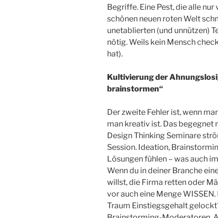
Begriffe. Eine Pest, die alle nu
schönen neuen roten Welt schm
unetablierten (und unnützen) T
nötig. Weils kein Mensch checkt
hat).
Kultivierung der Ahnungslosi
brainstormen“
Der zweite Fehler ist, wenn man
man kreativ ist. Das begegnet 
Design Thinking Seminare strö
Session. Ideation, Brainstorming
Lösungen fühlen – was auch im
Wenn du in deiner Branche eine 
willst, die Firma retten oder 
vor auch eine Menge WISSEN. 
Traum Einstiegsgehalt gelockt
Brainstorming-Moderatoren, A