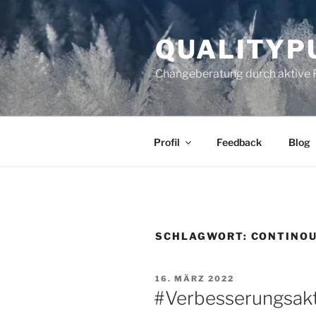
Zum
Inhalt
QUALITYP
springen
Changeberatung durch aktive 
Profil
Feedback
Blog
SCHLAGWORT:
CONTINO
VERÖFFENTLICHT
16. MÄRZ 2022
AM
#Verbesserungsakt