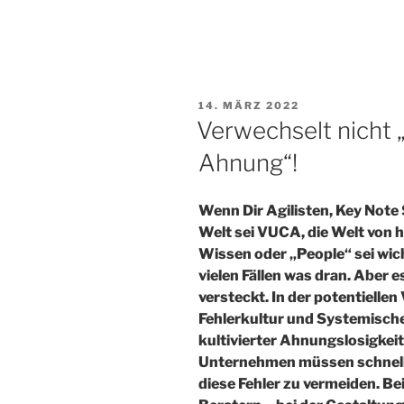
VERÖFFENTLICHT
14. MÄRZ 2022
AM
Verwechselt nicht „
Ahnung“!
Wenn Dir Agilisten, Key Note 
Welt sei VUCA, die Welt von h
Wissen oder „People“ sei wich
vielen Fällen was dran. Aber es
versteckt. In der potentielle
Fehlerkultur und Systemische
kultivierter Ahnungslosigkei
Unternehmen müssen schnell
diese Fehler zu vermeiden. B