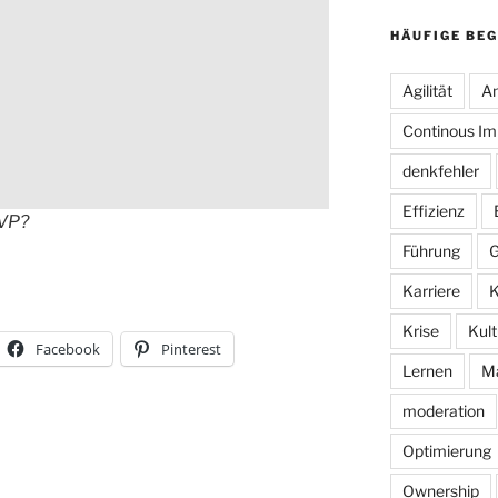
HÄUFIGE BEG
Agilität
An
Continous I
denkfehler
Effizienz
KVP?
Führung
G
Karriere
K
Krise
Kult
Facebook
Pinterest
Lernen
M
moderation
Optimierung
Ownership