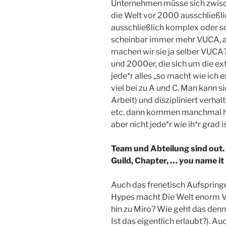
Unternehmen müsse sich zwisch
die Welt vor 2000 ausschließl
ausschließlich komplex oder so.
scheinbar immer mehr VUCA, ab
machen wir sie ja selber VUCA?
und 2000er, die sich um die ex
jede*r alles „so macht wie ich 
viel bei zu A und C. Man kann 
Arbeit) und diszipliniert verha
etc. dann kommen manchmal h
aber nicht jede*r wie ih*r grad
Team und Abteilung sind out. D
Guild, Chapter, … you name it
Auch das frenetisch Aufspring
Hypes macht Die Welt enorm V,
hin zu Miro? Wie geht das denn
Ist das eigentlich erlaubt?). 