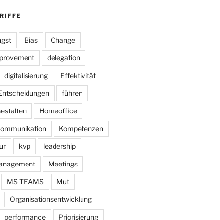
RIFFE
gst
Bias
Change
mprovement
delegation
digitalisierung
Effektivität
Entscheidungen
führen
estalten
Homeoffice
ommunikation
Kompetenzen
ur
kvp
leadership
anagement
Meetings
MS TEAMS
Mut
Organisationsentwicklung
performance
Priorisierung