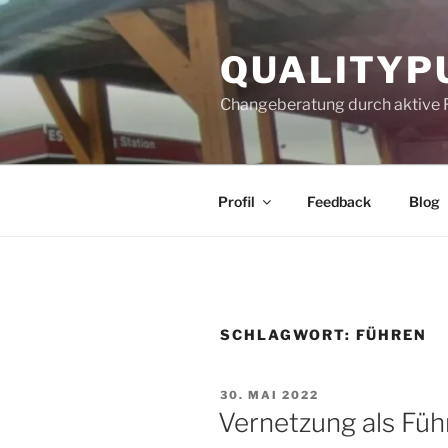
Zum
Inhalt
QUALITYP
springen
Changeberatung durch aktive 
Profil
Feedback
Blog
SCHLAGWORT:
FÜHREN
VERÖFFENTLICHT
30. MAI 2022
AM
Vernetzung als Fü