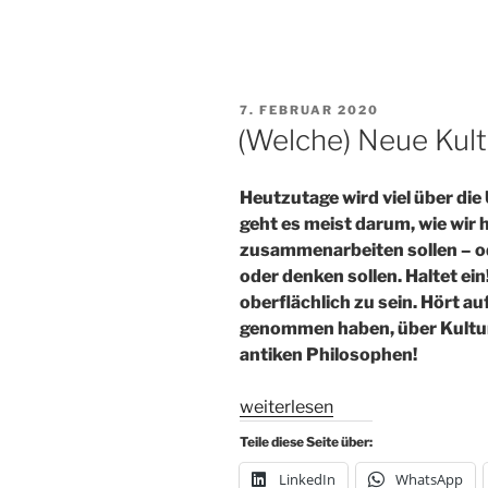
VERÖFFENTLICHT
7. FEBRUAR 2020
AM
(Welche) Neue Kult
Heutzutage wird viel über di
geht es meist darum, wie wir
zusammenarbeiten sollen – od
oder denken sollen. Haltet ein
oberflächlich zu sein. Hört au
genommen haben, über Kultur
antiken Philosophen!
„(Welche)
weiterlesen
Neue
Teile diese Seite über:
Kultur?“
LinkedIn
WhatsApp