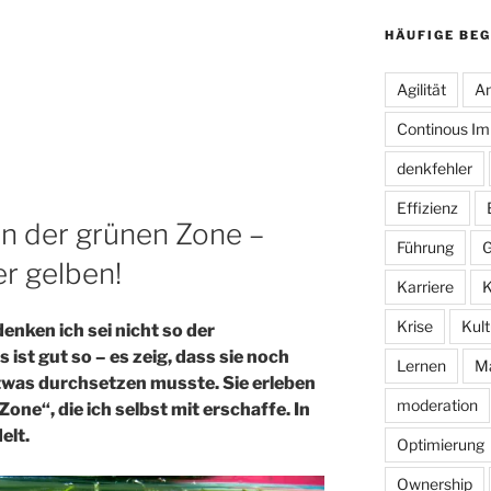
HÄUFIGE BEG
Agilität
An
Continous I
denkfehler
Effizienz
n der grünen Zone –
Führung
G
er gelben!
Karriere
K
Krise
Kult
enken ich sei nicht so der
ist gut so – es zeig, dass sie noch
Lernen
M
etwas durchsetzen musste. Sie erleben
moderation
Zone“, die ich selbst mit erschaffe. In
elt.
Optimierung
Ownership