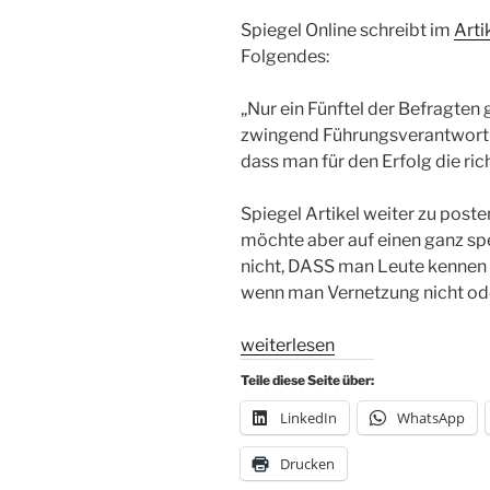
Spiegel Online schreibt im
Arti
Folgendes:
„Nur ein Fünftel der Befragten 
zwingend Führungsverantwortu
dass man für den Erfolg die ri
Spiegel Artikel weiter zu poste
möchte aber auf einen ganz spe
nicht, DASS man Leute kennen 
wenn man Vernetzung nicht oder
„Vernetzung
weiterlesen
als
Teile diese Seite über:
Führungsaufgabe“
LinkedIn
WhatsApp
Drucken