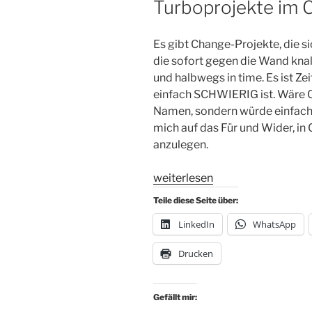
Turboprojekte im 
Es gibt Change-Projekte, die s
die sofort gegen die Wand knall
und halbwegs in time. Es ist Ze
einfach SCHWIERIG ist. Wäre C
Namen, sondern würde einfach
mich auf das Für und Wider, i
anzulegen.
„Brechstange!
weiterlesen
Pro
Teile diese Seite über:
und
LinkedIn
WhatsApp
Contra
Turboprojekte
Drucken
im
Change“
Gefällt mir: