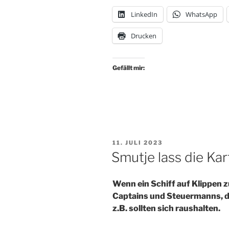
was
LinkedIn
WhatsApp
wir
fürchten
Drucken
sollten,
ist
die
Gefällt mir:
Furcht“
VERÖFFENTLICHT
11. JULI 2023
AM
Smutje lass die Kar
Wenn ein Schiff auf Klippen 
Captains und Steuermanns, de
z.B. sollten sich raushalten.