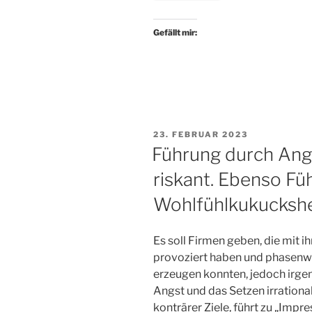
Gefällt mir:
VERÖFFENTLICHT
23. FEBRUAR 2023
AM
Führung durch Angs
riskant. Ebenso Fü
Wohlfühlkukucksh
Es soll Firmen geben, die mit 
provoziert haben und phasenw
erzeugen konnten, jedoch irge
Angst und das Setzen irrational
konträrer Ziele, führt zu „Imp