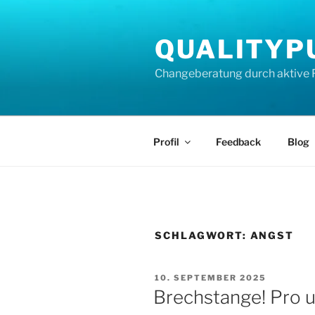
Zum
Inhalt
QUALITYP
springen
Changeberatung durch aktive 
Profil
Feedback
Blog
SCHLAGWORT:
ANGST
VERÖFFENTLICHT
10. SEPTEMBER 2025
AM
Brechstange! Pro 