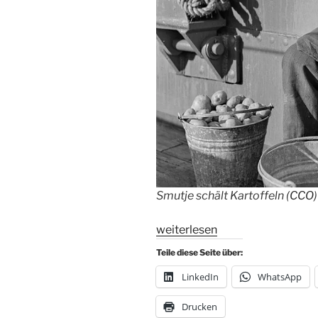
Smutje schält Kartoffeln (
CCO
)
„Smutje
weiterlesen
lass
Teile diese Seite über:
die
LinkedIn
WhatsApp
Kartoffeln
stehen!“
Drucken