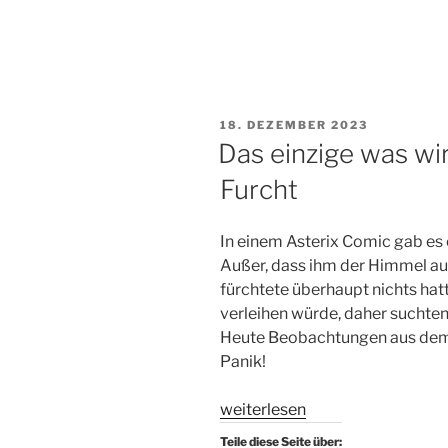
VERÖFFENTLICHT
18. DEZEMBER 2023
AM
Das einzige was wir 
Furcht
In einem Asterix Comic gab es 
Außer, dass ihm der Himmel auf
fürchtete überhaupt nichts hat
verleihen würde, daher suchten 
Heute Beobachtungen aus dem
Panik!
„Das
weiterlesen
einzige
Teile diese Seite über: