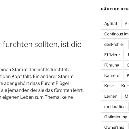
HÄUFIGE BEG
Agilität
An
Continous I
fürchten sollten, ist die
denkfehler
Effizienz
Führung
G
einen Stamm der nichts fürchtete.
Karriere
K
 den Kopf fällt. Ein anderer Stamm
te aber gehört dass Furcht Flügel
Krise
Kult
sie jemanden der sie das fürchten lehrt.
Lernen
M
 eigenen Leben zum Thema: keine
moderation
Optimierung
Ownership