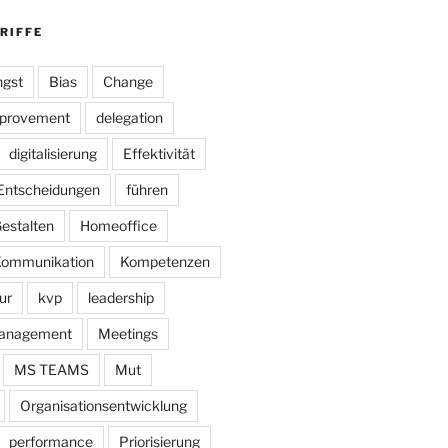
RIFFE
gst
Bias
Change
mprovement
delegation
digitalisierung
Effektivität
Entscheidungen
führen
estalten
Homeoffice
ommunikation
Kompetenzen
ur
kvp
leadership
anagement
Meetings
MS TEAMS
Mut
Organisationsentwicklung
performance
Priorisierung