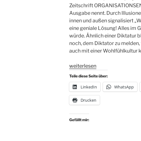
Zeitschrift ORGANISATIONSEN
Ausgabe nennt. Durch Illusionen
innen und außen signalisiert „W
eine geniale Lösung! Alles im Gr
würde. Ähnlich einer Diktatur ble
noch, dem Diktator zu melden
auch mit einer Wohlfühlkultur 
„Führung
weiterlesen
durch
Teile diese Seite über:
Angst
LinkedIn
WhatsApp
ist
schrecklich
Drucken
und
riskant.
Ebenso
Gefällt mir:
Führung
durch