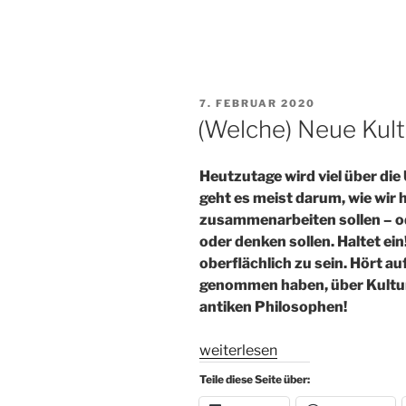
Quatsch?“
VERÖFFENTLICHT
7. FEBRUAR 2020
AM
(Welche) Neue Kult
Heutzutage wird viel über di
geht es meist darum, wie wir
zusammenarbeiten sollen – od
oder denken sollen. Haltet ein
oberflächlich zu sein. Hört au
genommen haben, über Kultur
antiken Philosophen!
„(Welche)
weiterlesen
Neue
Teile diese Seite über:
Kultur?“