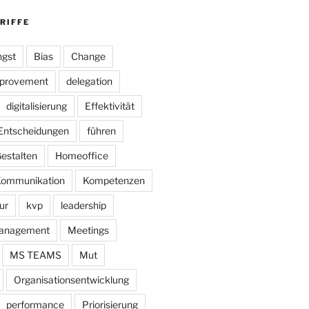
RIFFE
gst
Bias
Change
mprovement
delegation
digitalisierung
Effektivität
Entscheidungen
führen
estalten
Homeoffice
ommunikation
Kompetenzen
ur
kvp
leadership
anagement
Meetings
MS TEAMS
Mut
Organisationsentwicklung
performance
Priorisierung