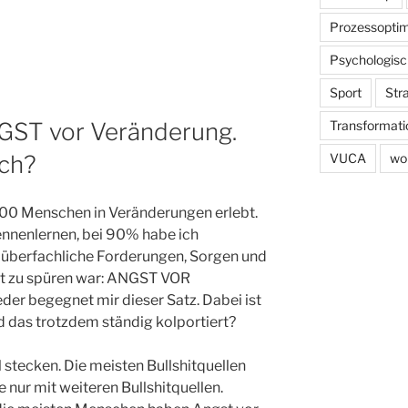
Prozessoptim
Psychologisc
Sport
Str
Transformati
GST vor Veränderung.
VUCA
wo
sch?
.000 Menschen in Veränderungen erlebt.
kennenlernen, bei 90% habe ich
 überfachliche Forderungen, Sorgen und
ht zu spüren war: ANGST VOR
 begegnet mir dieser Satz. Dabei ist
das trotzdem ständig kolportiert?
stecken. Die meisten Bullshitquellen
nur mit weiteren Bullshitquellen.