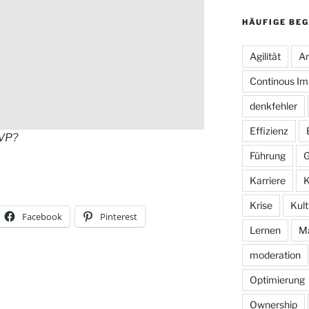
HÄUFIGE BEG
Agilität
An
Continous I
denkfehler
Effizienz
KVP?
Führung
G
Karriere
K
Krise
Kult
Facebook
Pinterest
Lernen
M
moderation
Optimierung
Ownership