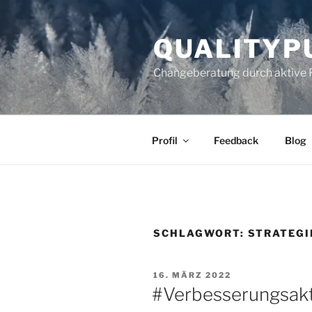
Zum
Inhalt
QUALITYP
springen
Changeberatung durch aktive 
Profil
Feedback
Blog
SCHLAGWORT:
STRATEGI
VERÖFFENTLICHT
16. MÄRZ 2022
AM
#Verbesserungsakt