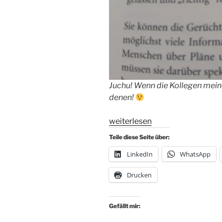
Juchu! Wenn die Kollegen meine
denen!
„Kaum
weiterlesen
einer
Teile diese Seite über:
hat
LinkedIn
WhatsApp
ANGST
vor
Drucken
Veränderung.
Was
soll
Gefällt mir:
der