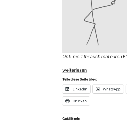
Optimiert Ihr auch mal euren 
„#Verbesserungsaktionismus:
weiterlesen
Kontinuierliche
Teile diese Seite über:
Verbesserung
LinkedIn
WhatsApp
reicht
nicht“
Drucken
Gefällt mir: