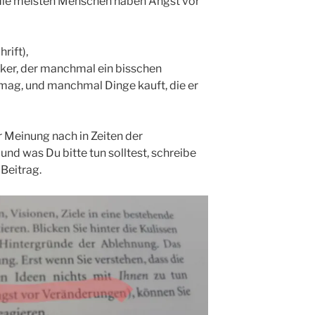
„die meisten Menschen haben Angst vor
rift),
tiker, der manchmal ein bisschen
 mag, und manchmal Dinge kauft, die er
Meinung nach in Zeiten der
und was Du bitte tun solltest, schreibe
 Beitrag.