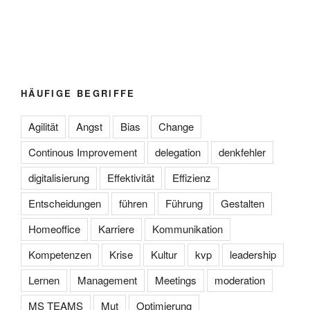
HÄUFIGE BEGRIFFE
Agilität
Angst
Bias
Change
Continous Improvement
delegation
denkfehler
digitalisierung
Effektivität
Effizienz
Entscheidungen
führen
Führung
Gestalten
Homeoffice
Karriere
Kommunikation
Kompetenzen
Krise
Kultur
kvp
leadership
Lernen
Management
Meetings
moderation
MS TEAMS
Mut
Optimierung