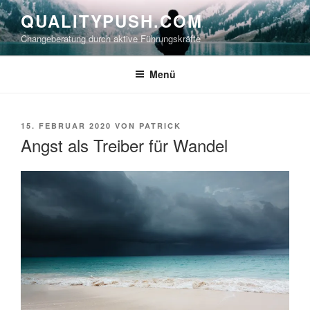
Zum
QUALITYPUSH.COM
Inhalt
Changeberatung durch aktive Führungskräfte
springen
Menü
VERÖFFENTLICHT
15. FEBRUAR 2020
VON
PATRICK
AM
Angst als Treiber für Wandel