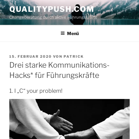
Zum
QUALITYPUSH.COM
Inhalt
Changeberatung durch aktive Führungskräfte
springen
Menü
VERÖFFENTLICHT
15. FEBRUAR 2020
VON
PATRICK
AM
Drei starke Kommunikations-
Hacks* für Führungskräfte
1. I „C“ your problem!