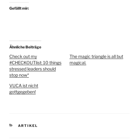
Gefällt mir:
Ähnliche Beiträge
Check out my
The magic triangle is all but
#CHECKOUTlist: 10 things
magical.
stressed leaders should
stop now*
VUCA ist nicht
gottgegeben!
KATEGORIEN
ARTIKEL