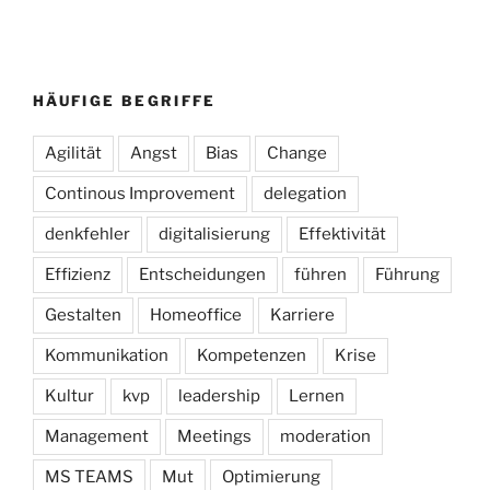
HÄUFIGE BEGRIFFE
Agilität
Angst
Bias
Change
Continous Improvement
delegation
denkfehler
digitalisierung
Effektivität
Effizienz
Entscheidungen
führen
Führung
Gestalten
Homeoffice
Karriere
Kommunikation
Kompetenzen
Krise
Kultur
kvp
leadership
Lernen
Management
Meetings
moderation
MS TEAMS
Mut
Optimierung