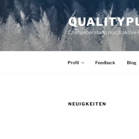
Zum
Inhalt
QUALITYP
springen
Changeberatung durch aktive 
Profil
Feedback
Blog
NEUIGKEITEN