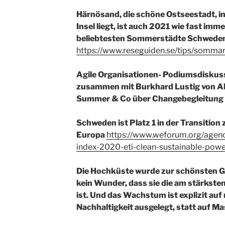
Härnösand, die schöne Ostseestadt, 
Insel liegt, ist auch 2021 wie fast imm
beliebtesten Sommerstädte Schweden
https://www.reseguiden.se/tips/somma
Agile Organisationen- Podiumsdiskussi
zusammen mit Burkhard Lustig von Ab
Summer & Co über Changebegleitung 
Schweden ist Platz 1 in der Transition
Europa
https://www.weforum.org/agend
index-2020-eti-clean-sustainable-powe
Die Hochküste wurde zur schönsten 
kein Wunder, dass sie die am stärkst
ist. Und das Wachstum ist explizit au
Nachhaltigkeit ausgelegt, statt auf Ma