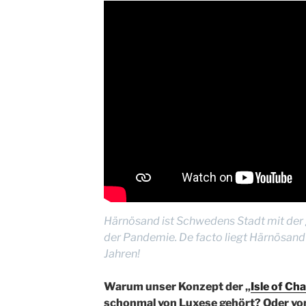
Härnösand ist Schwedens Stadt mit der 
der Pandemie. De facto liegt Härnösan
Jahren!
Warum unser Konzept der „
Isle of Ch
schonmal von Luxese gehört? Oder vo