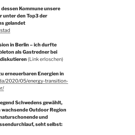
in dessen Kommune unsere
er unter den Top3 der
s gelandet
rstad
on in Berlin – ich durfte
leton als Gastredner bei
diskutieren
(Link erloschen)
 zu erneuerbaren Energien in
a/2020/05/energy-transition-
r/
Gegend Schwedens gewählt,
en wachsende Outdoor Region
f naturschonende und
ssendurchlauf, seht selbst: