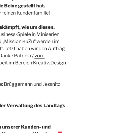
 Beine gestellt hat.
r feinen Kundenfamilie!
ekämpft, wie um diesen.
siness-Spiele in Miniserien
nd „Mission KuZu“ werden im
. Jetzt haben wir den Auftrag
Danke Patricia /
von-
it im Bereich Kreativ, Design
de: Brüggemann und Jessnitz
 der Verwaltung des Landtags
in unserer Kunden- und