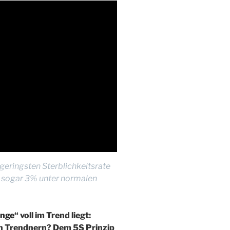
geringsten Sterblichkeitsrate
d sogar 3% unter normalen
ange
“ voll im Trend liegt:
n Trendnern? Dem 5S Prinzip