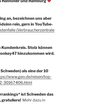
en Hannover und Hamburg
ng an, bezeichnen uns aber
lödsinn rein, gern in YouTube-
stenfalle (Verbraucherzentrale
n Kundenkreis. Stolz können
e Monkey47 hinzukommen wird.
Schweden) als eine der 10
tps://www.geo.de/reisen/top-
2-30167406.html
errankings* ist Schweden das
 gratuliere!
Mehr dazu in