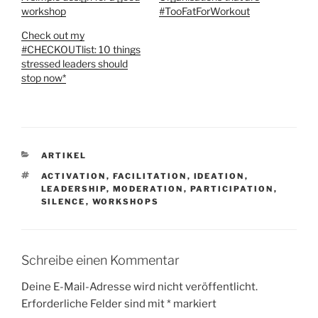
workshop
#TooFatForWorkout
Check out my
#CHECKOUTlist: 10 things
stressed leaders should
stop now*
KATEGORIEN
ARTIKEL
SCHLAGWÖRTER
ACTIVATION
,
FACILITATION
,
IDEATION
,
LEADERSHIP
,
MODERATION
,
PARTICIPATION
,
SILENCE
,
WORKSHOPS
Schreibe einen Kommentar
Deine E-Mail-Adresse wird nicht veröffentlicht.
Erforderliche Felder sind mit
*
markiert