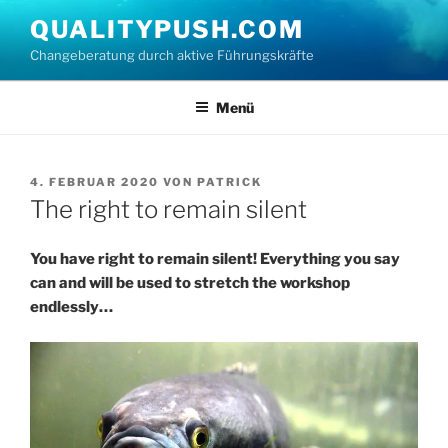
Zum
QUALITYPUSH.COM
Inhalt
Changeberatung durch aktive Führungskräfte
springen
Menü
VERÖFFENTLICHT
4. FEBRUAR 2020
VON
PATRICK
AM
The right to remain silent
You have right to remain silent! Everything you say
can and will be used to stretch the workshop
endlessly…