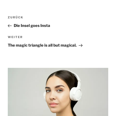
Beitragsnavigation
Vorheriger
ZURÜCK
Beitrag
Die Insel goes Insta
Nächster
WEITER
Beitrag
The magic triangle is all but magical.