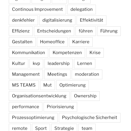
Continous Improvement
delegation
denkfehler
digitalisierung
Effektivität
Effizienz
Entscheidungen
führen
Führung
Gestalten
Homeoffice
Karriere
Kommunikation
Kompetenzen
Krise
Kultur
kvp
leadership
Lernen
Management
Meetings
moderation
MS TEAMS
Mut
Optimierung
Organisationsentwicklung
Ownership
performance
Priorisierung
Prozessoptimierung
Psychologische Sicherheit
remote
Sport
Strategie
team