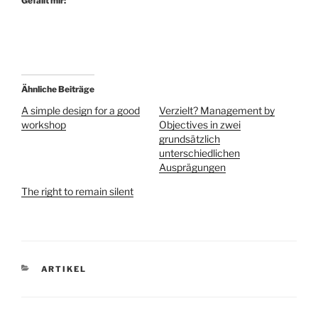
Gefällt mir:
Ähnliche Beiträge
A simple design for a good
Verzielt? Management by
workshop
Objectives in zwei
grundsätzlich
unterschiedlichen
Ausprägungen
The right to remain silent
KATEGORIEN
ARTIKEL