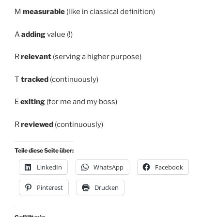
M
measurable
(like in classical definition)
A
adding
value (!)
R
relevant
(serving a higher purpose)
T
tracked
(continuously)
E
exiting
(for me and my boss)
R
reviewed
(continuously)
Teile diese Seite über:
LinkedIn
WhatsApp
Facebook
Pinterest
Drucken