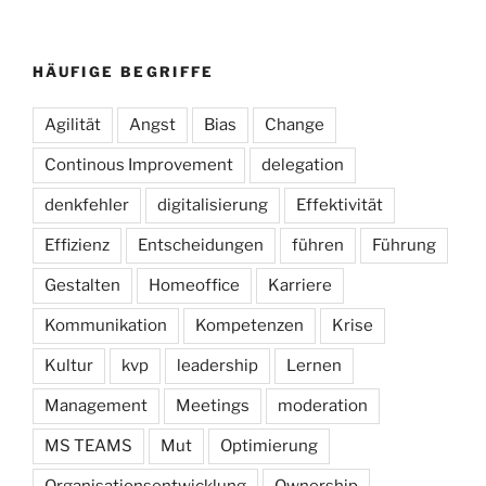
HÄUFIGE BEGRIFFE
Agilität
Angst
Bias
Change
Continous Improvement
delegation
denkfehler
digitalisierung
Effektivität
Effizienz
Entscheidungen
führen
Führung
Gestalten
Homeoffice
Karriere
Kommunikation
Kompetenzen
Krise
Kultur
kvp
leadership
Lernen
Management
Meetings
moderation
MS TEAMS
Mut
Optimierung
Organisationsentwicklung
Ownership