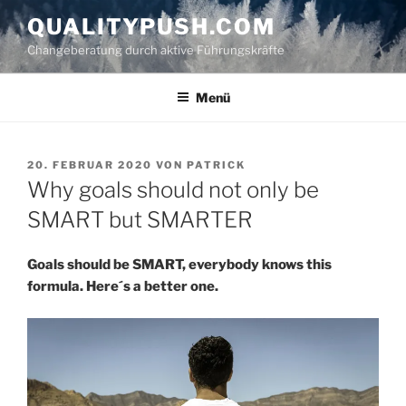
Zum
QUALITYPUSH.COM
Inhalt
Changeberatung durch aktive Führungskräfte
springen
Menü
VERÖFFENTLICHT
20. FEBRUAR 2020
VON
PATRICK
AM
Why goals should not only be
SMART but SMARTER
Goals should be SMART, everybody knows this
formula. Here´s a better one.