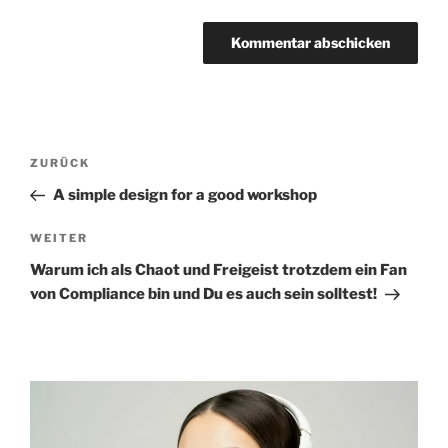
Beitragsnavigation
Vorheriger
ZURÜCK
Beitrag
A simple design for a good workshop
Nächster
WEITER
Beitrag
Warum ich als Chaot und Freigeist trotzdem ein Fan
von Compliance bin und Du es auch sein solltest!