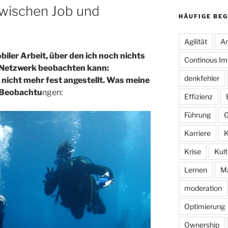
zwischen Job und
HÄUFIGE BEG
Agilität
An
iler Arbeit, über den ich noch nichts
Continous I
m Netzwerk beobachten kann:
denkfehler
 nicht mehr fest angestellt. Was meine
r Beobachtu
ngen:
Effizienz
Führung
G
Karriere
K
Krise
Kult
Lernen
M
moderation
Optimierung
Ownership