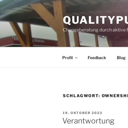
Zum
Inhalt
QUALITYP
springen
Changeberatung durch aktive 
Profil
Feedback
Blog
SCHLAGWORT:
OWNERSH
VERÖFFENTLICHT
19. OKTOBER 2023
AM
Verantwortung