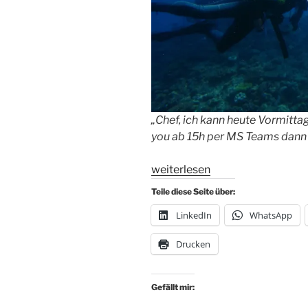
„Chef, ich kann heute Vormitta
you ab 15h per MS Teams dann
„Die
weiterlesen
neue
Teile diese Seite über:
Balance
LinkedIn
WhatsApp
zwischen
Job
Drucken
und
Nebenjob“
Gefällt mir: