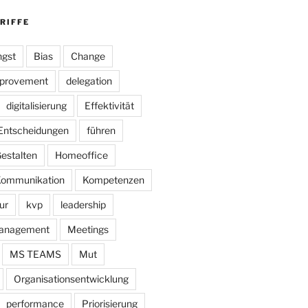
RIFFE
gst
Bias
Change
mprovement
delegation
digitalisierung
Effektivität
Entscheidungen
führen
estalten
Homeoffice
ommunikation
Kompetenzen
ur
kvp
leadership
anagement
Meetings
MS TEAMS
Mut
Organisationsentwicklung
performance
Priorisierung