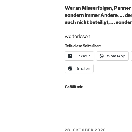
Wer an Misserfolgen, Pannen 
sondern immer Andere, … der
auch nicht beteiligt, … sonde
„Verantwortung“
weiterlesen
Teile diese Seite über:
LinkedIn
WhatsApp
Drucken
Gefällt mir:
VERÖFFENTLICHT
28. OKTOBER 2020