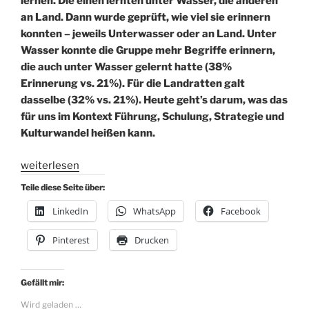
lernen. Die einen lernten unter Wasser, die anderen
an Land. Dann wurde geprüft, wie viel sie erinnern
konnten – jeweils Unterwasser oder an Land. Unter
Wasser konnte die Gruppe mehr Begriffe erinnern,
die auch unter Wasser gelernt hatte (38%
Erinnerung vs. 21%). Für die Landratten galt
dasselbe (32% vs. 21%). Heute geht’s darum, was das
für uns im Kontext Führung, Schulung, Strategie und
Kulturwandel heißen kann.
„Serie
weiterlesen
Denkfehler
Teile diese Seite über:
im
LinkedIn
WhatsApp
Facebook
Job
#6
Pinterest
Drucken
Cue-
Dependent
Forgetting
Gefällt mir:
/
Wird geladen …