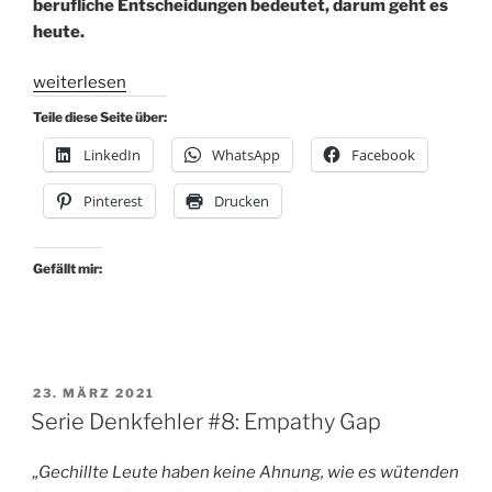
berufliche Entscheidungen bedeutet, darum geht es
heute.
„Serie:
weiterlesen
Denkfehler
Teile diese Seite über:
im
LinkedIn
WhatsApp
Facebook
Job
#10:
Pinterest
Drucken
Pävalenzfehler“
Gefällt mir:
VERÖFFENTLICHT
23. MÄRZ 2021
AM
Serie Denkfehler #8: Empathy Gap
„Gechillte Leute haben keine Ahnung, wie es wütenden