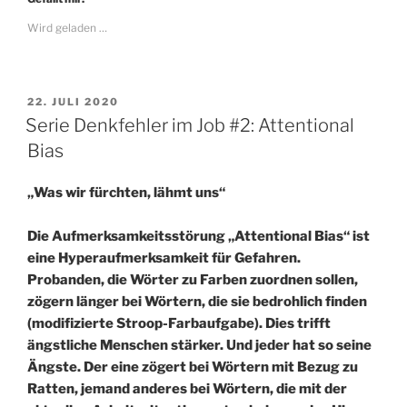
Wird geladen …
VERÖFFENTLICHT
22. JULI 2020
AM
Serie Denkfehler im Job #2: Attentional
Bias
„Was wir fürchten, lähmt uns“
Die Aufmerksamkeitsstörung „Attentional Bias“ ist
eine Hyperaufmerksamkeit für Gefahren.
Probanden, die Wörter zu Farben zuordnen sollen,
zögern länger bei Wörtern, die sie bedrohlich finden
(modifizierte Stroop-Farbaufgabe). Dies trifft
ängstliche Menschen stärker. Und jeder hat so seine
Ängste. Der eine zögert bei Wörtern mit Bezug zu
Ratten, jemand anderes bei Wörtern, die mit der