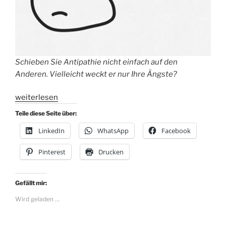
Schieben Sie Antipathie nicht einfach auf den
Anderen. Vielleicht weckt er nur Ihre Ängste?
„Serie
weiterlesen
Denkfehler
Teile diese Seite über:
im
LinkedIn
WhatsApp
Facebook
Job
#2:
Pinterest
Drucken
Attentional
Bias“
Gefällt mir:
Wird geladen …