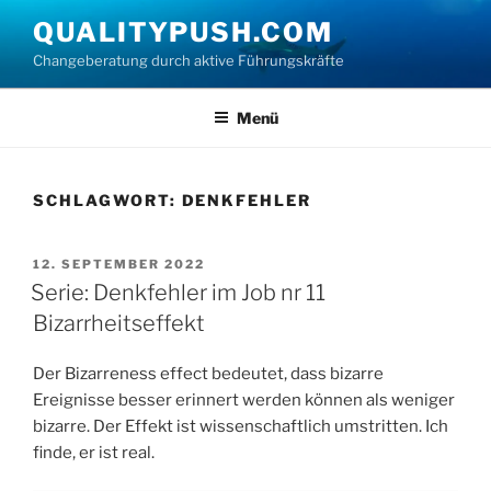
Zum
QUALITYPUSH.COM
Inhalt
Changeberatung durch aktive Führungskräfte
springen
Menü
SCHLAGWORT:
DENKFEHLER
VERÖFFENTLICHT
12. SEPTEMBER 2022
AM
Serie: Denkfehler im Job nr 11
Bizarrheitseffekt
Der Bizarreness effect bedeutet, dass bizarre
Ereignisse besser erinnert werden können als weniger
bizarre. Der Effekt ist wissenschaftlich umstritten. Ich
finde, er ist real.