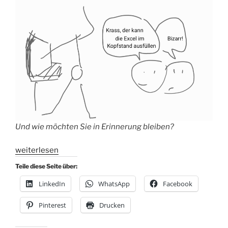
Und wie möchten Sie in Erinnerung bleiben?
„Serie:
weiterlesen
Denkfehler
Teile diese Seite über:
im
LinkedIn
WhatsApp
Facebook
Job
nr
Pinterest
Drucken
11
Bizarrheitseffekt“