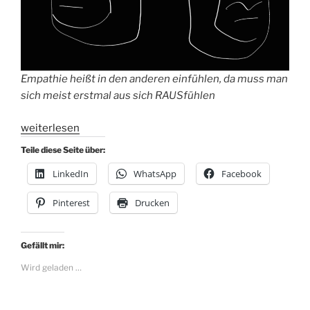
Empathie heißt in den anderen einfühlen, da muss man
sich meist erstmal aus sich RAUSfühlen
„Serie
weiterlesen
Denkfehler
Teile diese Seite über:
#8:
LinkedIn
WhatsApp
Facebook
Empathy
Gap“
Pinterest
Drucken
Gefällt mir:
Wird geladen …