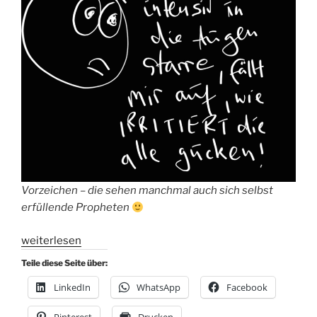
Vorzeichen – die sehen manchmal auch sich selbst
erfüllende Propheten
„Serie
weiterlesen
Denkfehler
Teile diese Seite über:
#7:
LinkedIn
WhatsApp
Facebook
Frequenz-
Illusion“
Pinterest
Drucken