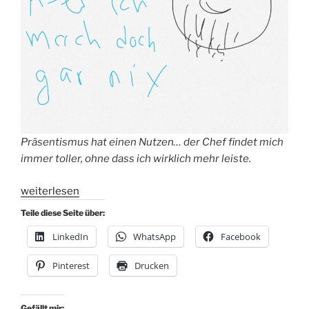
Präsentismus hat einen Nutzen… der Chef findet mich
immer toller, ohne dass ich wirklich mehr leiste.
„Serie
weiterlesen
Denkfehler
Teile diese Seite über:
im
LinkedIn
WhatsApp
Facebook
Job
#4:
Pinterest
Drucken
Mere
Exposure
Effect“
Gefällt mir: