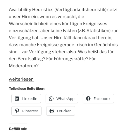
Availability Heuristics (Verfügbarkeitsheuristik) setzt
unser Hirn ein, wenn es versucht, die
Wahrscheinlichkeit eines künftigen Ereignisses
einzuschätzen, aber keine Fakten (z.B. Statistiken) zur
Verfügung hat. Unser Hirn fällt dann darauf herein,
dass manche Ereignisse gerade frisch im Gedächtnis
sind – zur Verfügung stehen also. Was heißt das für
den Berufsalltag? Für Führungskräfte? Für
Moderatoren?
„Serie
weiterlesen
Denkfehler
Teile diese Seite über:
im
LinkedIn
WhatsApp
Facebook
Job
#1:
Pinterest
Drucken
Availability
Heuristics“
Gefällt mir: