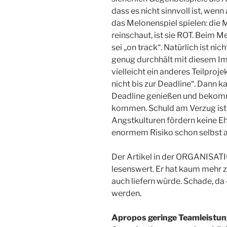
dass es nicht sinnvoll ist, wenn
das Melonenspiel spielen: die
reinschaut, ist sie ROT. Beim M
sei „on track“. Natürlich ist ni
genug durchhält mit diesem 
vielleicht ein anderes Teilproj
nicht bis zur Deadline“. Dann k
Deadline genießen und bekomm
kommen. Schuld am Verzug ist
Angstkulturen fördern keine Eh
enormem Risiko schon selbst a
Der Artikel in der ORGANISA
lesenswert. Er hat kaum mehr z
auch liefern würde. Schade, d
werden.
Apropos geringe Teamleistun