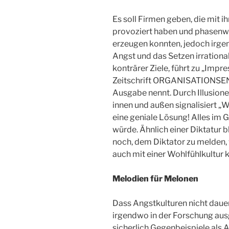
Es soll Firmen geben, die mit 
provoziert haben und phasenw
erzeugen konnten, jedoch irge
Angst und das Setzen irrational
konträrer Ziele, führt zu „Imp
Zeitschrift ORGANISATIONSEN
Ausgabe nennt. Durch Illusionen
innen und außen signalisiert „W
eine geniale Lösung! Alles im Gr
würde. Ähnlich einer Diktatur ble
noch, dem Diktator zu melden
auch mit einer Wohlfühlkultur 
Melodien für Melonen
Dass Angstkulturen nicht dauerh
irgendwo in der Forschung aus
sicherlich Gegenbeispiele als 