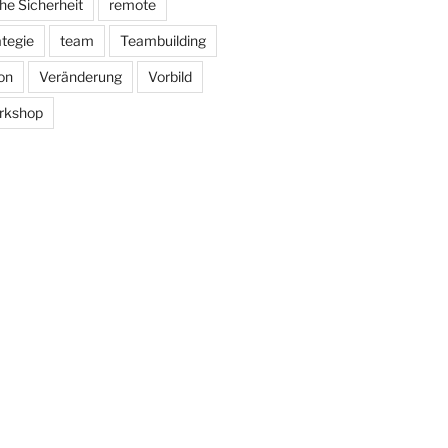
he Sicherheit
remote
ategie
team
Teambuilding
on
Veränderung
Vorbild
rkshop