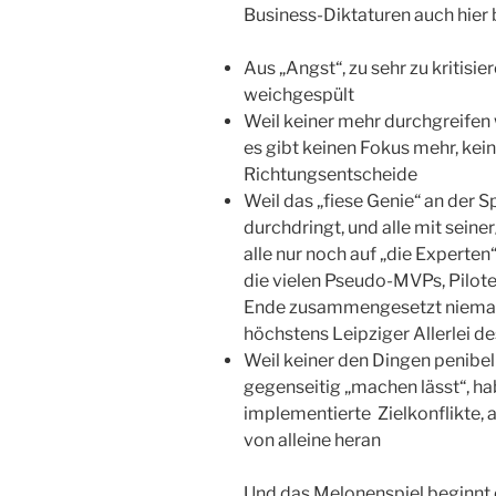
Business-Diktaturen auch hier
Aus „Angst“, zu sehr zu kritisie
weichgespült
Weil keiner mehr durchgreifen w
es gibt keinen Fokus mehr, kei
Richtungsentscheide
Weil das „fiese Genie“ an der Spi
durchdringt, und alle mit seiner
alle nur noch auf „die Experte
die vielen Pseudo-MVPs, Pilot
Ende zusammengesetzt niemals
höchstens Leipziger Allerlei d
Weil keiner den Dingen penibel
gegenseitig „machen lässt“, ha
implementierte Zielkonflikte,
von alleine heran
Und das Melonenspiel beginnt e