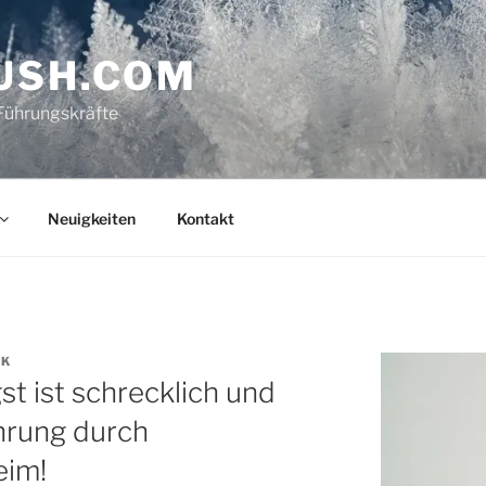
USH.COM
Führungskräfte
Neuigkeiten
Kontakt
CK
t ist schrecklich und
hrung durch
eim!