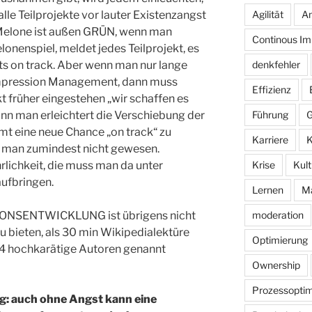
Agilität
An
 alle Teilprojekte vor lauter Existenzangst
 Melone ist außen GRÜN, wenn man
Continous I
elonenspiel, meldet jedes Teilprojekt, es
denkfehler
chts on track. Aber wenn man nur lange
Impression Management, dann muss
Effizienz
ekt früher eingestehen „wir schaffen es
Führung
G
ann man erleichtert die Verschiebung der
t eine neue Chance „on track“ zu
Karriere
K
 man zumindest nicht gewesen.
Krise
Kult
rlichkeit, die muss man da unter
ufbringen.
Lernen
M
moderation
TIONSENTWICKLUNG ist übrigens nicht
u bieten, als 30 min Wikipedialektüre
Optimierung
a 4 hochkarätige Autoren genannt
Ownership
Prozessoptim
g: auch ohne Angst kann eine