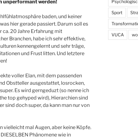
Psychologisc
ch unperformant werden!
Sport
Str
ohlfühlatmosphäre baden, und keiner
Transformati
was hier gerade passiert. Darum soll es
r ca. 20 Jahre Erfahrung mit
VUCA
wo
her Branchen, habe ich sehr effektive,
Kulturen kennengelernt und sehr träge,
itationen und Frust litten. Und letztere
en!
jekte voller Elan, mit dem passenden
d Obstteller ausgestattet, losrocken,
super. Es wird gerngeduzt (so nenne ich
the top gehyped wird), Hierarchien sind
hler sind doch super, da kann man nur von
en vielleicht mal Augen, aber keine Köpfe.
U DIESELBEN Phänomene wie in