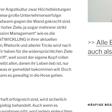
ihrer Angstkultur zwar Höchstleistungen
eise große Unternehmenserfolge
ndwann gegen die Wand gekracht sind.
 hoher Ziele, ja sogar mehrerer strikt
ression Management“ wie es die
TWICKLUNG in ihrer aktuellen
>>
Alle 
, Rhetorik und allerlei Tricks wird nach
auch a
ir haben für die widersprüchlichen Ziele
iff“, weil sonst der eigene Kopf rollen
ibt allen, denen ihr Leben lieb ist, nur
, was er gemeldet bekommen will. Doch
kann es gewaltig in die Hose gehen.
aft erfolgreich sind, wird sicherlich
HÄUFIGE BEG
giebig behandelt. Auch wenn es
Ausnahmen gibt, wird jedem einleuchten,