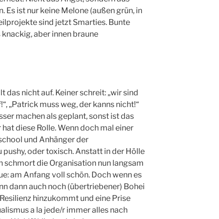
Es ist nur keine Melone (außen grün, in
eilprojekte sind jetzt Smarties. Bunte
 knackig, aber innen braune
t das nicht auf. Keiner schreit: „wir sind
!“, „Patrick muss weg, der kanns nicht!“
ser machen als geplant, sonst ist das
hat diese Rolle. Wenn doch mal einer
ldschool und Anhänger der
ushy, oder toxisch. Anstatt in der Hölle
en schmort die Organisation nun langsam
e: am Anfang voll schön. Doch wenn es
enn dann auch noch (übertriebener) Bohei
esilienz hinzukommt und eine Prise
alismus a la jede/r immer alles nach