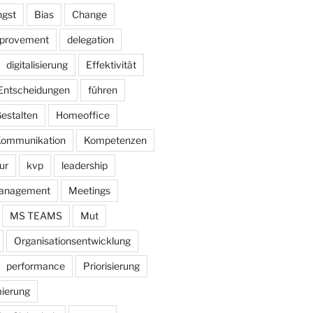
gst
Bias
Change
mprovement
delegation
digitalisierung
Effektivität
Entscheidungen
führen
estalten
Homeoffice
ommunikation
Kompetenzen
ur
kvp
leadership
anagement
Meetings
MS TEAMS
Mut
Organisationsentwicklung
performance
Priorisierung
ierung