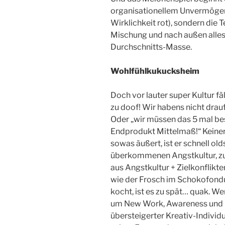
organisationellem Unvermögen. 
Wirklichkeit rot), sondern die T
Mischung und nach außen alles
Durchschnitts-Masse.
Wohlfühlkukucksheim
Doch vor lauter super Kultur fäll
zu doof! Wir habens nicht drauf
Oder „wir müssen das 5 mal bes
Endprodukt Mittelmaß!“ Keiner 
sowas äußert, ist er schnell o
überkommenen Angstkultur, zu p
aus Angstkultur + Zielkonflikt
wie der Frosch im Schokofondu
kocht, ist es zu spät… quak. W
um New Work, Awareness und R
übersteigerter Kreativ-Individu