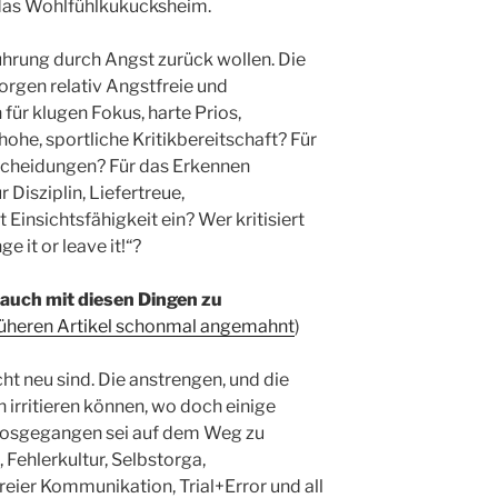
 das Wohlfühlkukucksheim.
ührung durch Angst zurück wollen. Die
orgen relativ Angstfreie und
für klugen Fokus, harte Prios,
ohe, sportliche Kritikbereitschaft? Für
scheidungen? Für das Erkennen
isziplin, Liefertreue,
Einsichtsfähigkeit ein? Wer kritisiert
e it or leave it!“?
h auch mit diesen Dingen zu
früheren Artikel schonmal angemahnt
)
cht neu sind. Die anstrengen, und die
 irritieren können, wo doch einige
 losgegangen sei auf dem Weg zu
 Fehlerkultur, Selbstorga,
eier Kommunikation, Trial+Error und all