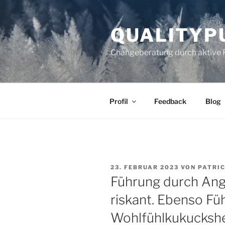
Zum
Inhalt
QUALITYP
springen
Changeberatung durch aktive 
Profil
Feedback
Blog
VERÖFFENTLICHT
23. FEBRUAR 2023
VON
PATRI
AM
Führung durch Angs
riskant. Ebenso Fü
Wohlfühlkukucksh