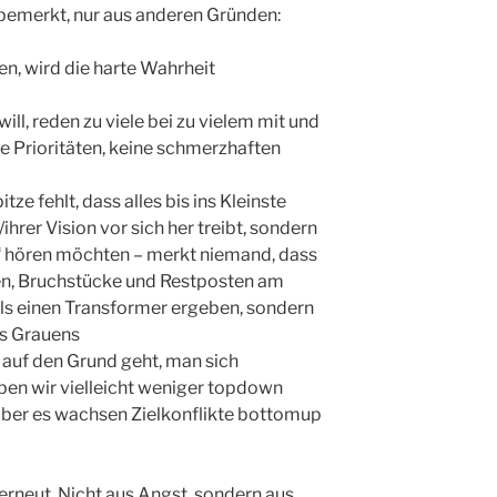
 bemerkt, nur aus anderen Gründen:
ren, wird die harte Wahrheit
ill, reden zu viele bei zu vielem mit und
ne Prioritäten, keine schmerzhaften
tze fehlt, dass alles bis ins Kleinste
/ihrer Vision vor sich her treibt, sondern
n“ hören möchten – merkt niemand, dass
en, Bruchstücke und Restposten am
 einen Transformer ergeben, sondern
es Grauens
 auf den Grund geht, man sich
ben wir vielleicht weniger topdown
 aber es wachsen Zielkonflikte bottomup
rneut. Nicht aus Angst, sondern aus