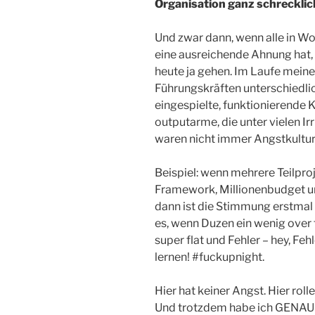
Organisation ganz schreckli
Und zwar dann, wenn alle in W
eine ausreichende Ahnung hat, 
heute ja gehen. Im Laufe meine
Führungskräften unterschiedlic
eingespielte, funktionierende 
outputarme, die unter vielen Irr
waren nicht immer Angstkultur
Beispiel: wenn mehrere Teilpro
Framework, Millionenbudget un
dann ist die Stimmung erstmal 
es, wenn Duzen ein wenig over 
super flat und Fehler – hey, Fe
lernen! #fuckupnight.
Hier hat keiner Angst. Hier roll
Und trotzdem habe ich GENA