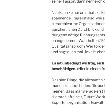
seiner Fasson, dann nenne ich
Nun kann keiner ernsthaft zu F
spannende Frage ist also: wie s
hierarchiearme Organisationen 
ganzheitlichen Durchblick und h
dringend nötige Richtungsent
unangenehmer Wahrheiten? Für D
Qualitätsanspruch? Wer fordert 
und sagt auch mal „love it, chang
Es ist unbedingt wichtig, sic
beschäftigen.
(
Hier in einem 
Das sind Dinge, die allesamt ni
manche uncool finden. Die auch
meinen, dass man gerade erst
Hierarchiefreiheit, Future Work,
Expertenorganisation, Gewaltfr