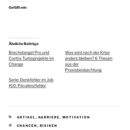
Gefällt mir:
Ähnliche Beiträge
Brechstange! Pro und
Was wird nach der Krise
Contra Turboprojekte im
anders bleiben? 6 Thesen
Change
aus der
Praxisbeobachtung
Serie: Denkfehler im Job
#10: Pävalenzfehler
KATEGORIEN
ARTIKEL
,
KARRIERE
,
MOTIVATION
SCHLAGWÖRTER
CHANCEN
,
RISIKEN