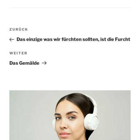
Beitragsnavigation
Vorheriger
ZURÜCK
Beitrag
Das einzige was wir fürchten sollten, ist die Furcht
Nächster
WEITER
Beitrag
Das Gemälde