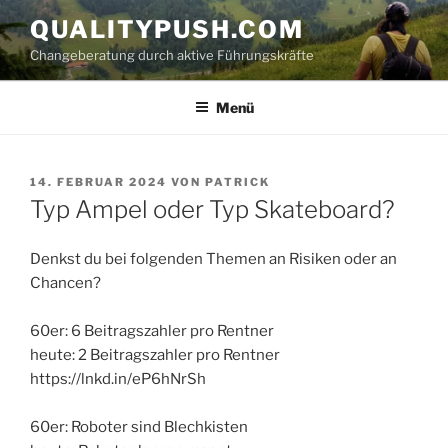
Zum
QUALITYPUSH.COM
Inhalt
Changeberatung durch aktive Führungskräfte
springen
Menü
VERÖFFENTLICHT
14. FEBRUAR 2024
VON
PATRICK
AM
Typ Ampel oder Typ Skateboard?
Denkst du bei folgenden Themen an Risiken oder an
Chancen?
60er: 6 Beitragszahler pro Rentner
heute: 2 Beitragszahler pro Rentner
https://lnkd.in/eP6hNrSh
60er: Roboter sind Blechkisten