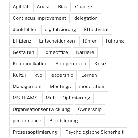
Agilität
Angst
Bias
Change
Continous Improvement
delegation
denkfehler
digitalisierung
Effektivität
Effizienz
Entscheidungen
führen
Führung
Gestalten
Homeoffice
Karriere
Kommunikation
Kompetenzen
Krise
Kultur
kvp
leadership
Lernen
Management
Meetings
moderation
MS TEAMS
Mut
Optimierung
Organisationsentwicklung
Ownership
performance
Priorisierung
Prozessoptimierung
Psychologische Sicherheit