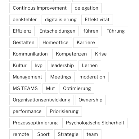
Continous Improvement
delegation
denkfehler
digitalisierung
Effektivität
Effizienz
Entscheidungen
führen
Führung
Gestalten
Homeoffice
Karriere
Kommunikation
Kompetenzen
Krise
Kultur
kvp
leadership
Lernen
Management
Meetings
moderation
MS TEAMS
Mut
Optimierung
Organisationsentwicklung
Ownership
performance
Priorisierung
Prozessoptimierung
Psychologische Sicherheit
remote
Sport
Strategie
team