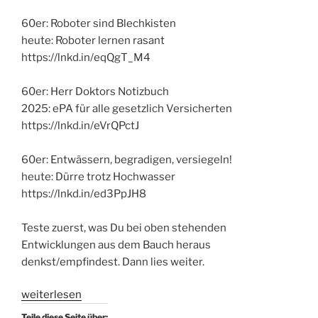
60er: Roboter sind Blechkisten
heute: Roboter lernen rasant
https://lnkd.in/eqQgT_M4
60er: Herr Doktors Notizbuch
2025: ePA für alle gesetzlich Versicherten
https://lnkd.in/eVrQPctJ
60er: Entwässern, begradigen, versiegeln!
heute: Dürre trotz Hochwasser
https://lnkd.in/ed3PpJH8
Teste zuerst, was Du bei oben stehenden
Entwicklungen aus dem Bauch heraus
denkst/empfindest. Dann lies weiter.
„Typ
weiterlesen
Ampel
Teile diese Seite über: