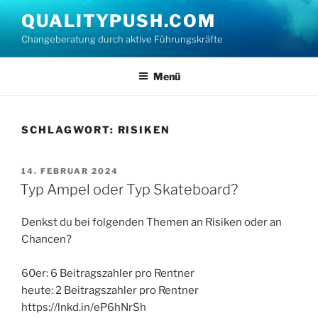
Zum
QUALITYPUSH.COM
Inhalt
Changeberatung durch aktive Führungskräfte
springen
Menü
SCHLAGWORT:
RISIKEN
VERÖFFENTLICHT
14. FEBRUAR 2024
AM
Typ Ampel oder Typ Skateboard?
Denkst du bei folgenden Themen an Risiken oder an
Chancen?
60er: 6 Beitragszahler pro Rentner
heute: 2 Beitragszahler pro Rentner
https://lnkd.in/eP6hNrSh