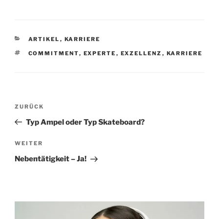
KATEGORIEN
ARTIKEL
,
KARRIERE
SCHLAGWÖRTER
COMMITMENT
,
EXPERTE
,
EXZELLENZ
,
KARRIERE
Beitragsnavigation
Vorheriger
ZURÜCK
Beitrag
Typ Ampel oder Typ Skateboard?
Nächster
WEITER
Beitrag
Nebentätigkeit – Ja!