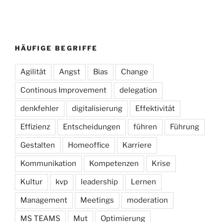
HÄUFIGE BEGRIFFE
Agilität
Angst
Bias
Change
Continous Improvement
delegation
denkfehler
digitalisierung
Effektivität
Effizienz
Entscheidungen
führen
Führung
Gestalten
Homeoffice
Karriere
Kommunikation
Kompetenzen
Krise
Kultur
kvp
leadership
Lernen
Management
Meetings
moderation
MS TEAMS
Mut
Optimierung