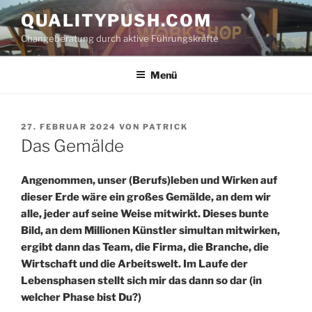
Zum
QUALITYPUSH.COM
Inhalt
Changeberatung durch aktive Führungskräfte
springen
Menü
VERÖFFENTLICHT
27. FEBRUAR 2024
VON
PATRICK
AM
Das Gemälde
Angenommen, unser (Berufs)leben und Wirken auf
dieser Erde wäre ein großes Gemälde, an dem wir
alle, jeder auf seine Weise mitwirkt. Dieses bunte
Bild, an dem Millionen Künstler simultan mitwirken,
ergibt dann das Team, die Firma, die Branche, die
Wirtschaft und die Arbeitswelt. Im Laufe der
Lebensphasen stellt sich mir das dann so dar (in
welcher Phase bist Du?)