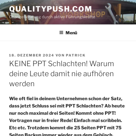
Zum
QUALITYPUSH.COM
Inhalt
Changeberatung durch aktive Führungskräfte
springen
Menü
VERÖFFENTLICHT
18. DEZEMBER 2024
VON
PATRICK
AM
KEINE PPT Schlachten! Warum
deine Leute damit nie aufhören
werden
Wie oft fiel in deinem Unternehmen schon der Satz,
dass jetzt Schluss sei mit PPT Schlachten? Ab heute
nur noch maximal drei Seiten! Kommt ohne PPT!
Vortragen nur in freier Rede! Einfach mal scribbeln.
Etc etc. Trotzdem kommt die 25 Seiten PPT mit 75
Seiten Backup immer wieder aus dem Gebüsch.