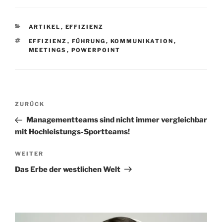
KATEGORIEN
ARTIKEL
,
EFFIZIENZ
SCHLAGWÖRTER
EFFIZIENZ
,
FÜHRUNG
,
KOMMUNIKATION
,
MEETINGS
,
POWERPOINT
Beitragsnavigation
Vorheriger
ZURÜCK
Beitrag
Managementteams sind nicht immer vergleichbar
mit Hochleistungs-Sportteams!
Nächster
WEITER
Beitrag
Das Erbe der westlichen Welt