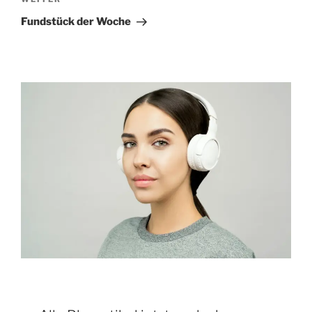
Nächster
Beitrag
Fundstück der Woche