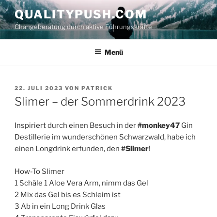
Zum
QUALITYPUSH.COM
Inhalt
Changeberatung durch aktive Führungskräfte
springen
Menü
VERÖFFENTLICHT
22. JULI 2023
VON
PATRICK
AM
Slimer – der Sommerdrink 2023
Inspiriert durch einen Besuch in der
#monkey47
Gin
Destillerie im wunderschönen Schwarzwald, habe ich
einen Longdrink erfunden, den
#Slimer
!
How-To Slimer
1 Schäle 1 Aloe Vera Arm, nimm das Gel
2 Mix das Gel bis es Schleim ist
3 Ab in ein Long Drink Glas