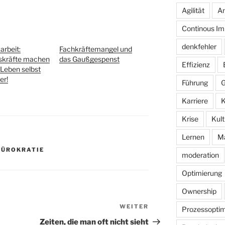
Agilität
An
Continous I
denkfehler
arbeit:
Fachkräftemangel und
skräfte machen
das Gaußgespenst
Effizienz
 Leben selbst
er!
Führung
G
Karriere
K
Krise
Kult
Lernen
M
BÜROKRATIE
moderation
Optimierung
Ownership
WEITER
Nächster
Prozessoptim
Beitrag
Zeiten, die man oft nicht sieht