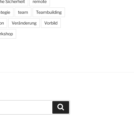
he Sicherheit
remote
ategie
team
Teambuilding
on
Veränderung
Vorbild
rkshop
Suchen