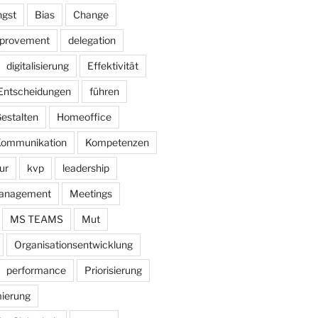
gst
Bias
Change
mprovement
delegation
digitalisierung
Effektivität
Entscheidungen
führen
estalten
Homeoffice
ommunikation
Kompetenzen
ur
kvp
leadership
anagement
Meetings
MS TEAMS
Mut
Organisationsentwicklung
performance
Priorisierung
ierung