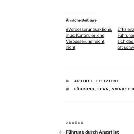
Ähnliche Beiträge
#Verbesserungsaktionis
Effizienz
mus: Kontinuierliche
Führung
Verbesserung reicht
sich das
nicht
oft schw
KATEGORIEN
ARTIKEL
,
EFFIZIENZ
SCHLAGWÖRTER
FÜHRUNG
,
LEAN
,
SMARTE 
Beitragsnavigation
Vorheriger
ZURÜCK
Beitrag
Führung durch Angst ist