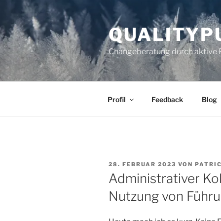
Zum
Inhalt
QUALITYP
springen
Changeberatung durch aktive 
Profil
Feedback
Blog
VERÖFFENTLICHT
28. FEBRUAR 2023
VON
PATRI
AM
Administrativer Ko
Nutzung von Führu