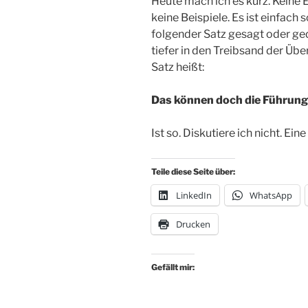
Heute mach ich es kurz. Keine
keine Beispiele. Es ist einfac
folgender Satz gesagt oder ge
tiefer in den Treibsand der Übe
Satz heißt:
Das können doch die Führun
Ist so. Diskutiere ich nicht. E
Teile diese Seite über:
LinkedIn
WhatsApp
Drucken
Gefällt mir: