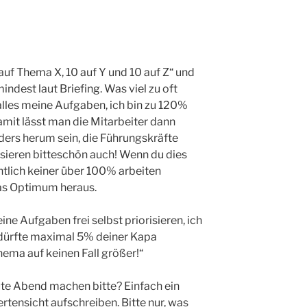
auf Thema X, 10 auf Y und 10 auf Z“ und
ndest laut Briefing. Was viel zu oft
d alles meine Aufgaben, ich bin zu 120%
mit lässt man die Mitarbeiter dann
nders herum sein, die Führungskräfte
isieren bitteschön auch! Wenn du dies
tlich keiner über 100% arbeiten
das Optimum heraus.
ine Aufgaben frei selbst priorisieren, ich
 dürfte maximal 5% deiner Kapa
ema auf keinen Fall größer!“
ute Abend machen bitte? Einfach ein
tensicht aufschreiben. Bitte nur, was