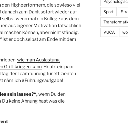
Psychologisc
n den Highperformern, die sowieso viel
Sport
Str
ef danach zum Dank sofort wieder auf
d selbst wenn mal ein Kollege aus dem
Transformati
emen aus eigener Motivation tatsächlich
VUCA
wo
mal machen können, aber nicht ständig.
e“ ist er doch selbst am Ende mit dem
hrieben,
wie man Auslastung
n Griff kriegen kann
. Heute ein paar
lltag der Teamführung für effizienten
ist nämlich #Führungsaufgabe!
les sein lassen?“,
wenn Du den
s Du keine Ahnung hast was die
rent