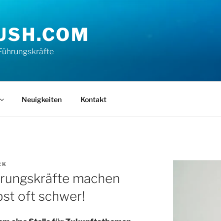
USH.COM
Führungskräfte
Neuigkeiten
Kontakt
CK
ührungskräfte machen
bst oft schwer!