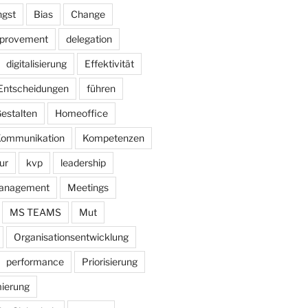
gst
Bias
Change
mprovement
delegation
digitalisierung
Effektivität
Entscheidungen
führen
estalten
Homeoffice
ommunikation
Kompetenzen
ur
kvp
leadership
anagement
Meetings
MS TEAMS
Mut
Organisationsentwicklung
performance
Priorisierung
ierung