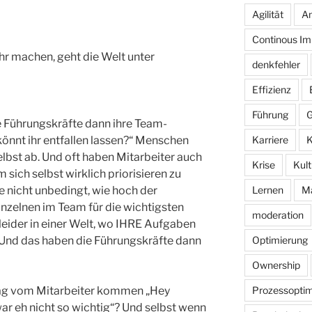
Agilität
An
Continous I
hr machen, geht die Welt unter
denkfehler
Effizienz
Führung
G
 Führungskräfte dann ihre Team-
Karriere
K
önnt ihr entfallen lassen?“ Menschen
elbst ab. Und oft haben Mitarbeiter auch
Krise
Kult
m sich selbst wirklich priorisieren zu
Lernen
M
e nicht unbedingt, wie hoch der
inzelnen im Team für die wichtigsten
moderation
 leider in einer Welt, wo IHRE Aufgaben
Optimierung
nd das haben die Führungskräfte dann
Ownership
Prozessoptim
hlag vom Mitarbeiter kommen „Hey
 war eh nicht so wichtig“? Und selbst wenn