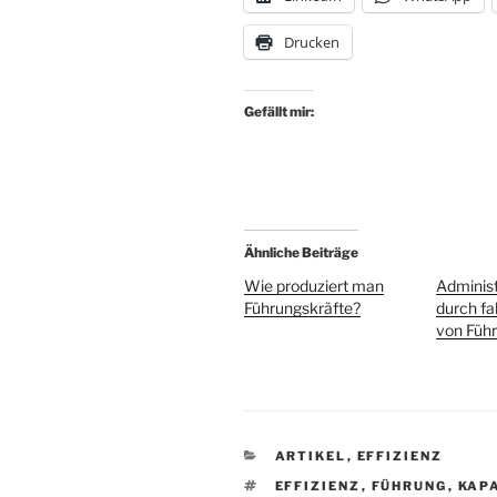
Drucken
Gefällt mir:
Ähnliche Beiträge
Wie produziert man
Administ
Führungskräfte?
durch f
von Füh
KATEGORIEN
ARTIKEL
,
EFFIZIENZ
SCHLAGWÖRTER
EFFIZIENZ
,
FÜHRUNG
,
KAP