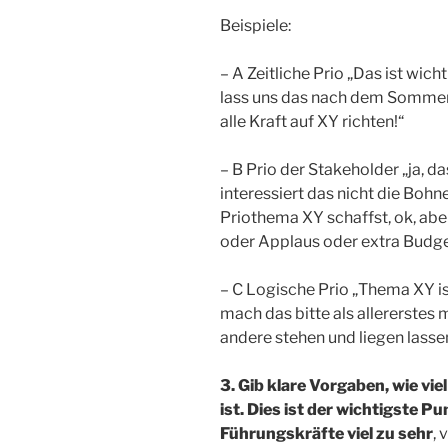
Beispiele:
– A Zeitliche Prio „Das ist wic
lass uns das nach dem Sommeru
alle Kraft auf XY richten!“
– B Prio der Stakeholder „ja, d
interessiert das nicht die Bo
Priothema XY schaffst, ok, ab
oder Applaus oder extra Budget
– C Logische Prio „Thema XY is
mach das bitte als allererstes 
andere stehen und liegen lasse
3. Gib klare Vorgaben, wie vi
ist. Dies ist der wichtigste P
Führungskräfte viel zu sehr
, 