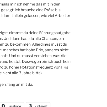
mails mir, ich nehme das mit in den
 gesagt: ich brauche eine Präse bis
 damit allein gelassen, wie viel Arbeit er
zigst, nimmst du deine Führungsaufgabe
n. Und dann hast du alle Chancen, ein
Team zu bekommen. Allerdings musst du
en: manches hat hohe Prio, anderes nicht
haft. Und du musst verstehen, was die
wand kostet. Deswegen bin ich auch kein
und zu hoher Rotationsfrequenz von FKs
icht alle 3 Jahre bitte).
en: fang an mit 3a.
Facebook
Pinterest