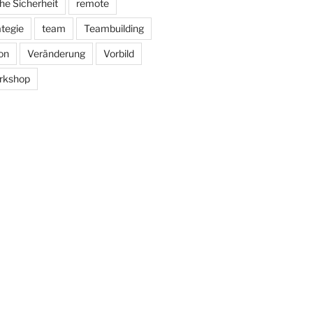
he Sicherheit
remote
ategie
team
Teambuilding
on
Veränderung
Vorbild
rkshop