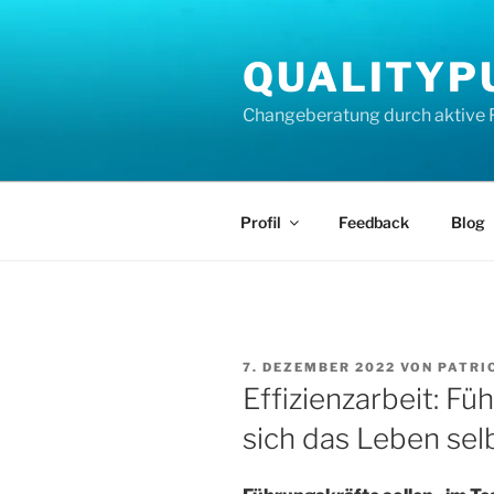
Zum
Inhalt
QUALITYP
springen
Changeberatung durch aktive 
Profil
Feedback
Blog
VERÖFFENTLICHT
7. DEZEMBER 2022
VON
PATRI
AM
Effizienzarbeit: F
sich das Leben sel