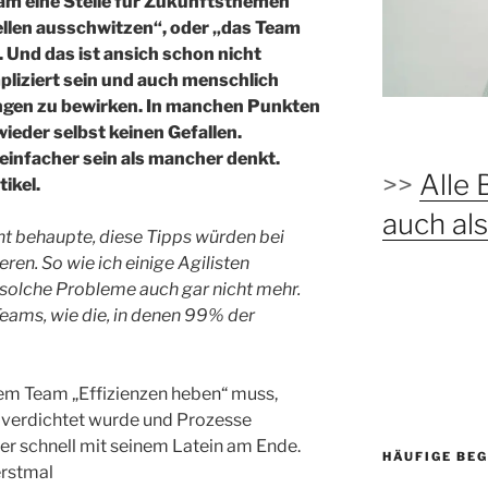
am eine Stelle für Zukunftsthemen
tellen ausschwitzen“, oder „das Team
 Und das ist ansich schon nicht
pliziert sein und auch menschlich
ungen zu bewirken. In manchen Punkten
wieder selbst keinen Gefallen.
 einfacher sein als mancher denkt.
>>
Alle 
ikel.
auch a
cht behaupte, diese Tipps würden bei
eren. So wie ich einige Agilisten
 solche Probleme auch gar nicht mehr.
eams, wie die, in denen 99% der
rem Team „Effizienzen heben“ muss,
 verdichtet wurde und Prozesse
er schnell mit seinem Latein am Ende.
HÄUFIGE BEG
erstmal