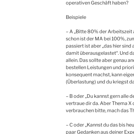
operativen Geschäft haben?
Beispiele
– A „Bitte 80% der Arbeitszeit 
schon ist der MA bei 100%, zumi
passiert ist aber „das hier sin
damit überausgelastet“. Und da
allein. Das sollte aber genau a
bestellen Leistungen und prior
konsequent machst, kann eigen
(Überlastung) und du kriegst 
– B oder „Du kannst gern alle de
vertraue dir da. Aber Thema X
verbrauchen bitte, mach das Th
– C oder „Kannst du das bis he
paar Gedanken aus deiner Exper