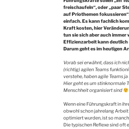
Führungskräfte sollen „im Te
freischaufeln“, oder „paar S
auf Priothemen fokussieren“.
einfach. Es kann fachlich kom
Kraft kosten, hier Veränder
tun sie sich aber auch immer 
Effizienzarbeit kann deutlich
Darum geht es im heutigen Art
Vorab sei erwähnt, dass ich ni
(richtig) agilen Teams funktioni
verstehe, haben agile Teams ja
Hier geht es um stinknormale T
Menschheit organisiert sind
Wenn eine Führungskraft in ih
obwohl schon jahrelang Arbeit
optimiert wurden, ist so manch
Die typischen Reflexe sind oft 