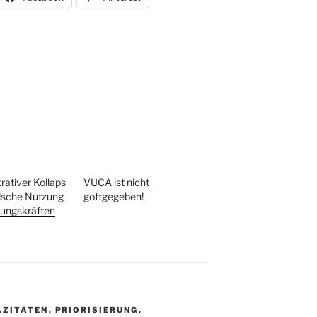
rativer Kollaps
VUCA ist nicht
alsche Nutzung
gottgegeben!
rungskräften
AZITÄTEN
,
PRIORISIERUNG
,