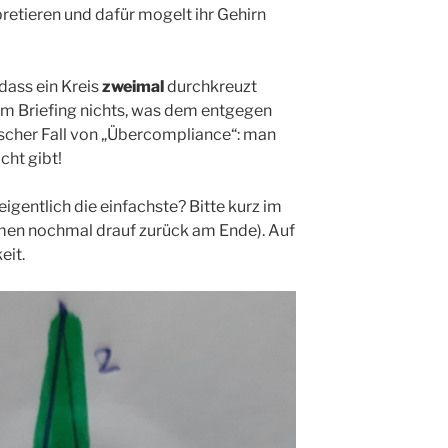
pretieren und dafür mogelt ihr Gehirn
ass ein Kreis
zweimal
durchkreuzt
im Briefing nichts, was dem entgegen
ischer Fall von „Übercompliance“: man
icht gibt!
igentlich die einfachste? Bitte kurz im
men nochmal drauf zurück am Ende). Auf
eit.