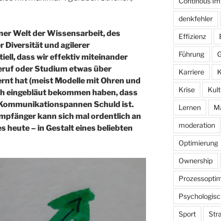
Continous I
denkfehler
iner Welt der Wissensarbeit, des
Effizienz
 Diversität und agilerer
Führung
G
ell, dass wir effektiv miteinander
eruf oder Studium etwas über
Karriere
K
rnt hat (meist Modelle mit Ohren und
Krise
Kult
ich eingebläut bekommen haben, dass
 Kommunikationspannen Schuld ist.
Lernen
M
mpfänger kann sich mal ordentlich an
moderation
s heute – in Gestalt eines beliebten
Optimierung
Ownership
Prozessoptim
Psychologisc
Sport
Str