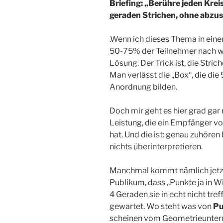
Briefing: „Berühre jeden Krei
geraden Strichen, ohne abzus
.Wenn ich dieses Thema in ei
50-75% der Teilnehmer nach we
Lösung. Der Trick ist, die Stric
Man verlässt die „Box“, die die 
Anordnung bilden.
Doch mir geht es hier grad gar
Leistung, die ein Empfänger v
hat. Und die ist: genau zuhören
nichts überinterpretieren.
Manchmal kommt nämlich jetzt
Publikum, dass „Punkte ja in Wir
4 Geraden sie in echt nicht tre
gewartet. Wo steht was von
Pu
scheinen vom Geometrieunterric