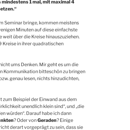
s mindestens 1 mal, mit maximal 4
etzen.“
nem Seminar bringe, kommen meistens
nigen Minuten auf diese einfachste
he weit über die Kreise hinauszuziehen.
9 Kreise in ihrer quadratischen
 nicht ums Denken. Mir geht es um die
on Kommunikation bitteschön zu bringen
 bzw. genau lesen, nichts hinzudichten,
 zum Beispiel der Einwand aus dem
klichkeit unendlich klein sind“, und „die
ffen würden“. Darauf habe ich dann
nkten
? Oder von
Geraden
? Einige
ht derart vorgeprägt zu sein, dass sie