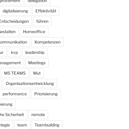
mprovement
delegation
digitalisierung
Effektivität
Entscheidungen
führen
estalten
Homeoffice
ommunikation
Kompetenzen
ur
kvp
leadership
anagement
Meetings
MS TEAMS
Mut
Organisationsentwicklung
performance
Priorisierung
ierung
he Sicherheit
remote
ategie
team
Teambuilding