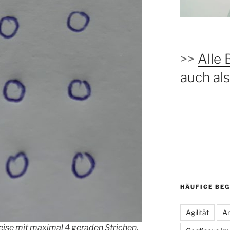
>>
Alle 
auch a
HÄUFIGE BEG
Agilität
An
reise mit maximal 4 geraden Strichen,