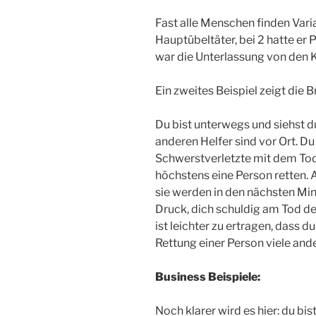
Fast alle Menschen finden Varia
Hauptübeltäter, bei 2 hatte er 
war die Unterlassung von den 
Ein zweites Beispiel zeigt die 
Du bist unterwegs und siehst du
anderen Helfer sind vor Ort. D
Schwerstverletzte mit dem Tode
höchstens eine Person retten. A
sie werden in den nächsten Min
Druck, dich schuldig am Tod der
ist leichter zu ertragen, dass d
Rettung einer Person viele ande
Business Beispiele:
Noch klarer wird es hier: du b