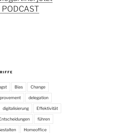
ls PODCAST
RIFFE
gst
Bias
Change
mprovement
delegation
digitalisierung
Effektivität
Entscheidungen
führen
estalten
Homeoffice