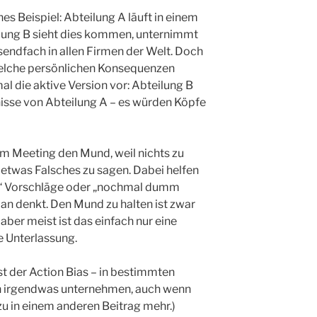
hes Beispiel: Abteilung A läuft in einem
lung B sieht dies kommen, unternimmt
usendfach in allen Firmen der Welt. Doch
welche persönlichen Konsequenzen
mal die aktive Version vor: Abteilung B
bnisse von Abteilung A – es würden Köpfe
 im Meeting den Mund, weil nichts zu
e etwas Falsches zu sagen. Dabei helfen
se“ Vorschläge oder „nochmal dumm
man denkt. Den Mund zu halten ist zwar
ber meist ist das einfach nur eine
e Unterlassung.
st der Action Bias – in bestimmten
ch irgendwas unternehmen, auch wenn
zu in einem anderen Beitrag mehr.)