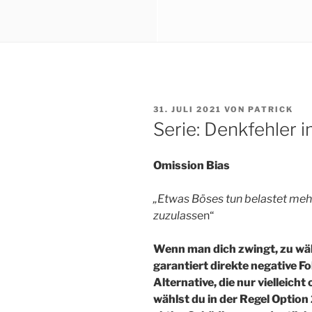
VERÖFFENTLICHT
31. JULI 2021
VON
PATRICK
AM
Serie: Denkfehler 
Omission Bias
„Etwas Böses tun belastet mehr
zuzulass
en“
Wenn man dich zwingt, zu wäh
garantiert direkte negative F
Alternative, die nur vielleicht
wählst du in der Regel Option