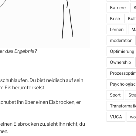
Karriere
K
Krise
Kult
Lernen
M
moderation
der das Ergebnis?
Optimierung
Ownership
Prozessoptim
schuhlaufen. Du bist neidisch auf sein
Psychologisc
m Eis herumtorkelst.
Sport
Str
chubst ihn über einen Eisbrocken, er
Transformati
VUCA
wo
einen Eisbrocken zu, sieht ihn nicht, du
chen.