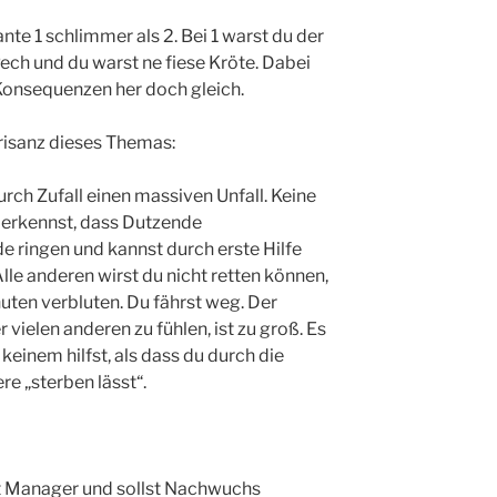
nte 1 schlimmer als 2. Bei 1 warst du der
Pech und du warst ne fiese Kröte. Dabei
Konsequenzen her doch gleich.
Brisanz dieses Themas:
rch Zufall einen massiven Unfall. Keine
u erkennst, dass Dutzende
 ringen und kannst durch erste Hilfe
lle anderen wirst du nicht retten können,
uten verbluten. Du fährst weg. Der
 vielen anderen zu fühlen, ist zu groß. Es
u keinem hilfst, als dass du durch die
re „sterben lässt“.
ist Manager und sollst Nachwuchs