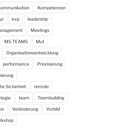
ommunikation
Kompetenzen
ur
kvp
leadership
anagement
Meetings
MS TEAMS
Mut
Organisationsentwicklung
performance
Priorisierung
ierung
he Sicherheit
remote
ategie
team
Teambuilding
on
Veränderung
Vorbild
rkshop