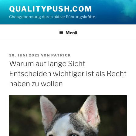
Zum
QUALITYPUSH.COM
Inhalt
Changeberatung durch aktive Führungskräfte
springen
Menü
VERÖFFENTLICHT
30. JUNI 2021
VON
PATRICK
AM
Warum auf lange Sicht
Entscheiden wichtiger ist als Recht
haben zu wollen