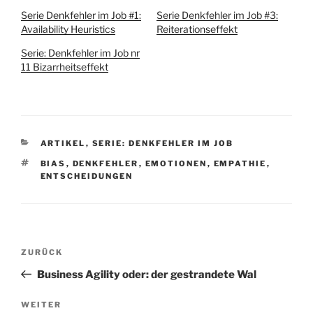
Serie Denkfehler im Job #1:
Serie Denkfehler im Job #3:
Availability Heuristics
Reiterationseffekt
Serie: Denkfehler im Job nr
11 Bizarrheitseffekt
KATEGORIEN
ARTIKEL
,
SERIE: DENKFEHLER IM JOB
SCHLAGWÖRTER
BIAS
,
DENKFEHLER
,
EMOTIONEN
,
EMPATHIE
,
ENTSCHEIDUNGEN
Beitragsnavigation
Vorheriger
ZURÜCK
Beitrag
Business Agility oder: der gestrandete Wal
Nächster
WEITER