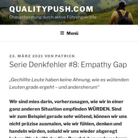
Zum
QUALITYPUSH.COM
Inhalt
Changeberatung durch aktive Führungskräfte
springen
Menü
VERÖFFENTLICHT
23. MÄRZ 2021
VON
PATRICK
AM
Serie Denkfehler #8: Empathy Gap
„Gechillte Leute haben keine Ahnung, wie es wütenden
Leuten grade ergeht – und andersherum“
Wir sind mies darin, vorherzusagen, wie wir in einer
ganz anderen Situation empfinden WÜRDEN. Sind
wir zum Beispiel gerade sehr wütend, können wir uns
nicht präzise ausmalen, wie wir fühlen, denken und
handeln würden, sobald wir uns wieder abgeregt