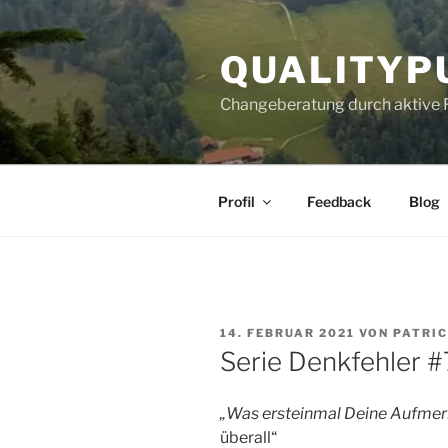
Zum
Inhalt
QUALITYP
springen
Changeberatung durch aktive 
Profil
Feedback
Blog
VERÖFFENTLICHT
14. FEBRUAR 2021
VON
PATRI
AM
Serie Denkfehler #7
„Was ersteinmal Deine Aufmerks
überall“