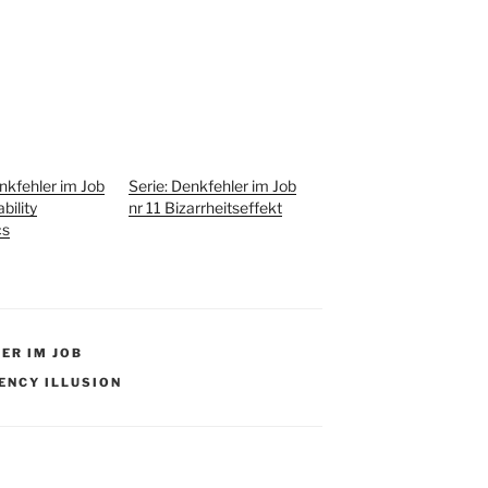
nkfehler im Job
Serie: Denkfehler im Job
ability
nr 11 Bizarrheitseffekt
cs
LER IM JOB
ENCY ILLUSION