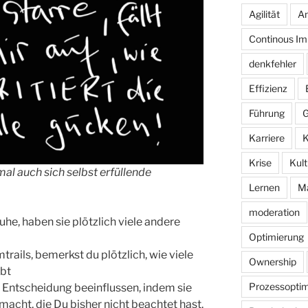
Agilität
An
Continous I
denkfehler
Effizienz
Führung
G
Karriere
K
Krise
Kult
l auch sich selbst erfüllende
Lernen
M
moderation
he, haben sie plötzlich viele andere
Optimierung
rails, bemerkst du plötzlich, wie viele
Ownership
ibt
Prozessoptim
 Entscheidung beeinflussen, indem sie
cht, die Du bisher nicht beachtet hast.