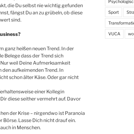
Psychologisc
kt, die Du selbst nie wichtig gefunden
Sport
Str
nst, fängst Du an zu grübeln, ob diese
wert sind.
Transformati
VUCA
wo
Business?
em ganz heißen neuen Trend. In der
le Belege dass der Trend sich
! Nur weil Deine Aufmerksamkeit
n den aufkeimenden Trend. In
eicht schon älter Käse. Oder gar nicht
Verhaltensweise einer Kollegin
Dir diese seither vermehrt auf. Davor
hen der Krise – nirgendwo ist Paranoia
 Börse. Lasse Dich nicht drauf ein.
s auch in Menschen.