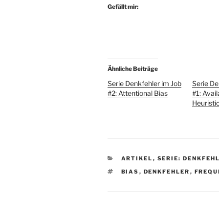
Gefällt mir:
Ähnliche Beiträge
Serie Denkfehler im Job
Serie De
#2: Attentional Bias
#1: Avail
Heuristi
KATEGORIEN
ARTIKEL
,
SERIE: DENKFEH
SCHLAGWÖRTER
BIAS
,
DENKFEHLER
,
FREQU