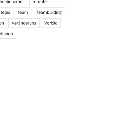
he Sicherheit
remote
ategie
team
Teambuilding
on
Veränderung
Vorbild
rkshop