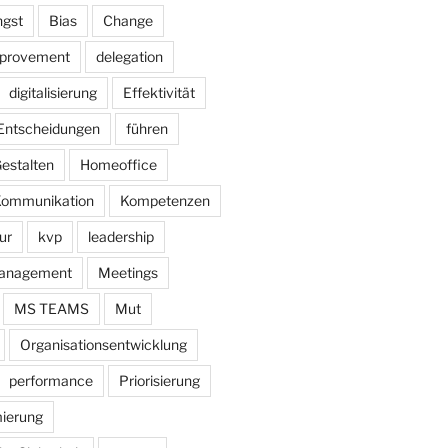
gst
Bias
Change
mprovement
delegation
digitalisierung
Effektivität
Entscheidungen
führen
estalten
Homeoffice
ommunikation
Kompetenzen
ur
kvp
leadership
anagement
Meetings
MS TEAMS
Mut
Organisationsentwicklung
performance
Priorisierung
ierung