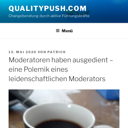
Zum
QUALITYPUSH.COM
Inhalt
Changeberatung durch aktive Führungskräfte
springen
Menü
VERÖFFENTLICHT
13. MAI 2020
VON
PATRICK
AM
Moderatoren haben ausgedient –
eine Polemik eines
leidenschaftlichen Moderators