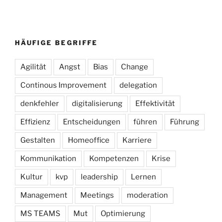
HÄUFIGE BEGRIFFE
Agilität
Angst
Bias
Change
Continous Improvement
delegation
denkfehler
digitalisierung
Effektivität
Effizienz
Entscheidungen
führen
Führung
Gestalten
Homeoffice
Karriere
Kommunikation
Kompetenzen
Krise
Kultur
kvp
leadership
Lernen
Management
Meetings
moderation
MS TEAMS
Mut
Optimierung