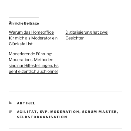
Ähnliche Beiträge
Warum das Homeoffice
Digitalisierung hat zwei
für mich als Moderator ein
Gesichter
Glücksfall ist
Moderierende Führung:
Moderations-Methoden
sind nur Hilfestellungen. Es
geht eigentlich auch ohne!
KATEGORIEN
ARTIKEL
SCHLAGWÖRTER
AGILITÄT
,
KVP
,
MODERATION
,
SCRUM MASTER
,
SELBSTORGANISATION