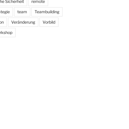
he Sicherheit
remote
ategie
team
Teambuilding
on
Veränderung
Vorbild
rkshop