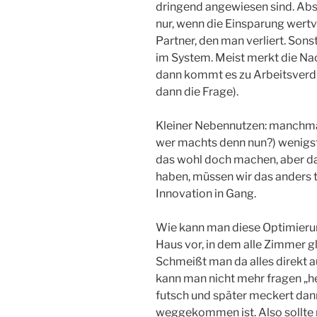
dringend angewiesen sind. Abs
nur, wenn die Einsparung wertvol
Partner, den man verliert. Sons
im System. Meist merkt die Na
dann kommt es zu Arbeitsverdic
dann die Frage).
Kleiner Nebennutzen: manchmal
wer machts denn nun?) wenigst
das wohl doch machen, aber da
haben, müssen wir das anders
Innovation in Gang.
Wie kann man diese Optimieru
Haus vor, in dem alle Zimmer g
Schmeißt man da alles direkt a
kann man nicht mehr fragen „he
futsch und später meckert dan
weggekommen ist. Also sollte