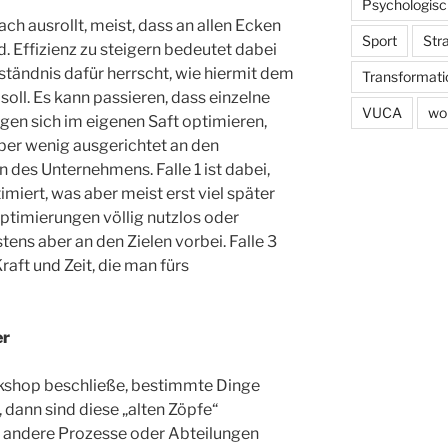
Psychologisc
ch ausrollt, meist, dass an allen Ecken
Sport
Str
 Effizienz zu steigern bedeutet dabei
erständnis dafür herrscht, wie hiermit dem
Transformati
ll. Es kann passieren, dass einzelne
VUCA
wo
gen sich im eigenen Saft optimieren,
ber wenig ausgerichtet an den
 des Unternehmens. Falle 1 ist dabei,
miert, was aber meist erst viel später
 Optimierungen völlig nutzlos oder
ens aber an den Zielen vorbei. Falle 3
aft und Zeit, die man fürs
er
shop beschließe, bestimmte Dinge
, dann sind diese „alten Zöpfe“
uf andere Prozesse oder Abteilungen