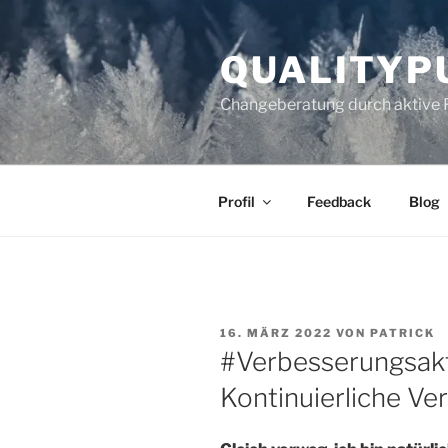
Zum
Inhalt
QUALITYP
springen
Changeberatung durch aktive 
Profil
Feedback
Blog
VERÖFFENTLICHT
16. MÄRZ 2022
VON
PATRICK
AM
#Verbesserungsakt
Kontinuierliche Ve