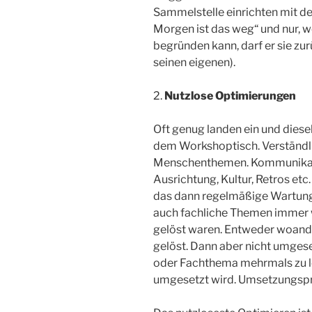
Sammelstelle einrichten mit d
Morgen ist das weg“ und nur, 
begründen kann, darf er sie zu
seinen eigenen).
2.
Nutzlose Optimierungen
Oft genug landen ein und dies
dem Workshoptisch. Verständli
Menschenthemen. Kommunikati
Ausrichtung, Kultur, Retros et
das dann regelmäßige Wartung
auch fachliche Themen immer wi
gelöst waren. Entweder woande
gelöst. Dann aber nicht umgeset
oder Fachthema mehrmals zu lö
umgesetzt wird. Umsetzungsp