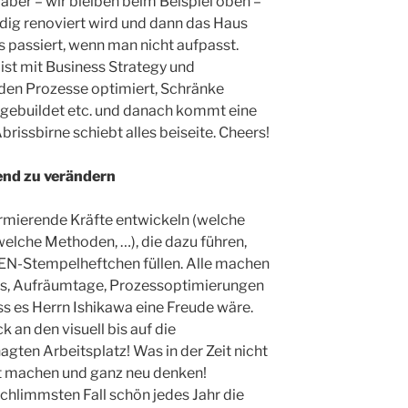
 aber – wir bleiben beim Beispiel oben –
g renoviert wird und dann das Haus
 passiert, wenn man nicht aufpasst.
ist mit Business Strategy und
den Prozesse optimiert, Schränke
ebuildet etc. und danach kommt eine
rissbirne schiebt alles beiseite. Cheers!
end zu verändern
rmierende Kräfte entwickeln (welche
elche Methoden, …), die dazu führen,
ZEN-Stempelheftchen füllen. Alle machen
, Aufräumtage, Prozessoptimierungen
s es Herrn Ishikawa eine Freude wäre.
 an den visuell bis auf die
ten Arbeitsplatz! Was in der Zeit nicht
t machen und ganz neu denken!
schlimmsten Fall schön jedes Jahr die