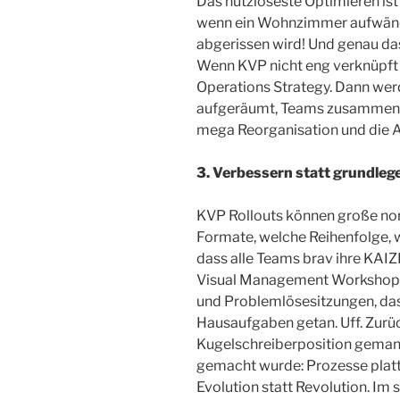
Das nutzloseste Optimieren ist
wenn ein Wohnzimmer aufwändi
abgerissen wird! Und genau das
Wenn KVP nicht eng verknüpft 
Operations Strategy. Dann wer
aufgeräumt, Teams zusammeng
mega Reorganisation und die Ab
3. Verbessern statt grundleg
KVP Rollouts können große no
Formate, welche Reihenfolge, w
dass alle Teams brav ihre KAI
Visual Management Workshops
und Problemlösesitzungen, das
Hausaufgaben getan. Uff. Zurück
Kugelschreiberposition gemanag
gemacht wurde: Prozesse plat
Evolution statt Revolution. Im 