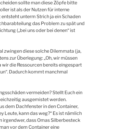
cheiden sollte man diese Zöpfe bitte
ler ist als der Nutzen für interne
t entsteht unterm Strich ja ein Schaden
chbarabteilung das Problem zu spät und
htung („bei uns oder bei denen“ ist
 zwingen diese solche Dilemmata (ja,
ens zur Überlegung: „Oh, wir müssen
 wir die Ressourcen bereits eingespart
 tun“. Dadurch kommt manchmal
ngsschäden vermeiden? Stellt Euch ein
leichzeitig ausgemistet werden.
us dem Dachfenster in den Container,
y Leute, kann das weg?“ Es ist nämlich
n irgendwer, dass Omas Silberbesteck
 man vor dem Container eine