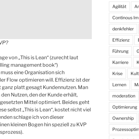
Agilität
An
Continous I
denkfehler
Effizienz
KVP?
Führung
G
ge von „This is Lean“ (zurecht laut
Karriere
K
lling management book“)
 muss eine Organisation sich
Krise
Kult
er Flow optimieren will. Effizienz ist der
Lernen
M
st ganz platt gesagt Kundennutzen. Man
den Nutzen, den der Kunde erhält,
moderation
gesetzten Mittel optimiert. Beides geht
Optimierung
ese selbst „This is Lean“, kostet nicht viel
genden schlage ich von dieser
Ownership
inen kleinen Bogen hin speziell zu KVP
Prozessoptim
sprozess).