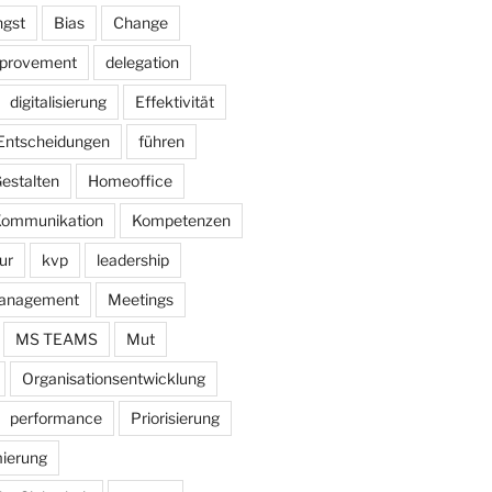
gst
Bias
Change
mprovement
delegation
digitalisierung
Effektivität
Entscheidungen
führen
estalten
Homeoffice
ommunikation
Kompetenzen
ur
kvp
leadership
anagement
Meetings
MS TEAMS
Mut
Organisationsentwicklung
performance
Priorisierung
ierung