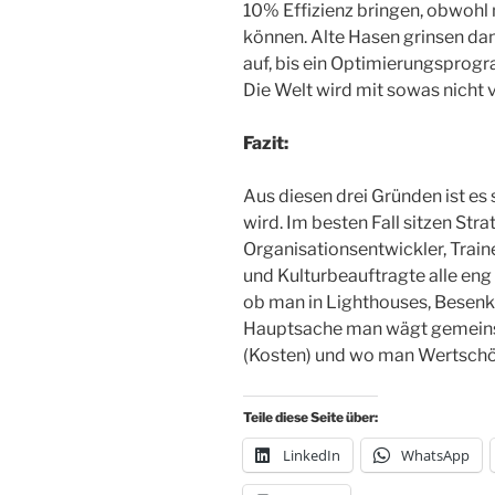
10% Effizienz bringen, obwohl
können. Alte Hasen grinsen dan
auf, bis ein Optimierungsprog
Die Welt wird mit sowas nicht 
Fazit:
Aus diesen drei Gründen ist es 
wird. Im besten Fall sitzen Stra
Organisationsentwickler, Traine
und Kulturbeauftragte alle en
ob man in Lighthouses, Besenk
Hauptsache man wägt gemeinsa
(Kosten) und wo man Wertschöp
Teile diese Seite über:
LinkedIn
WhatsApp