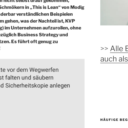
ich nicht selbst drauf gekommen,
Schmökern in „This is Lean“ von Modig
derbar verständlichen Beispielen
m gehen, was der Nachteil ist, KVP
g) im Unternehmen aufzurollen, ohne
ezüglich Business Strategy und
zen. Es führt oft genug zu
>>
Alle 
!
auch a
HÄUFIGE BEG