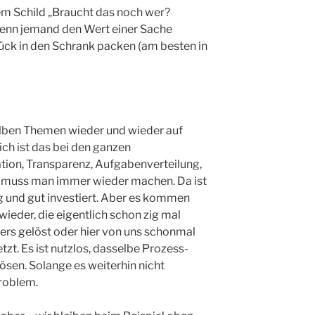
em Schild „Braucht das noch wer?
wenn jemand den Wert einer Sache
rück in den Schrank packen (am besten in
elben Themen wieder und wieder auf
ch ist das bei den ganzen
on, Transparenz, Aufgabenverteilung,
c. muss man immer wieder machen. Da ist
 und gut investiert. Aber es kommen
eder, die eigentlich schon zig mal
rs gelöst oder hier von uns schonmal
zt. Es ist nutzlos, dasselbe Prozess-
sen. Solange es weiterhin nicht
roblem.