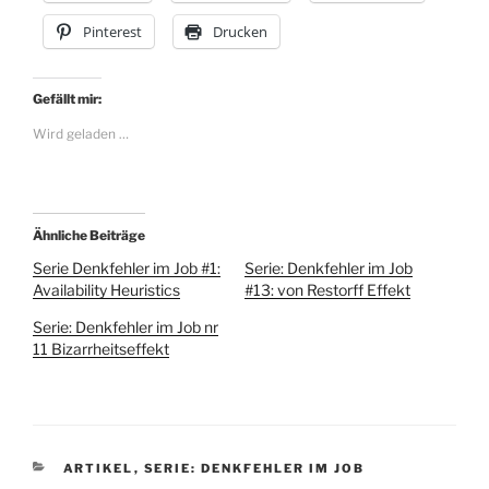
Pinterest
Drucken
Gefällt mir:
Wird geladen …
Ähnliche Beiträge
Serie Denkfehler im Job #1:
Serie: Denkfehler im Job
Availability Heuristics
#13: von Restorff Effekt
Serie: Denkfehler im Job nr
11 Bizarrheitseffekt
KATEGORIEN
ARTIKEL
,
SERIE: DENKFEHLER IM JOB