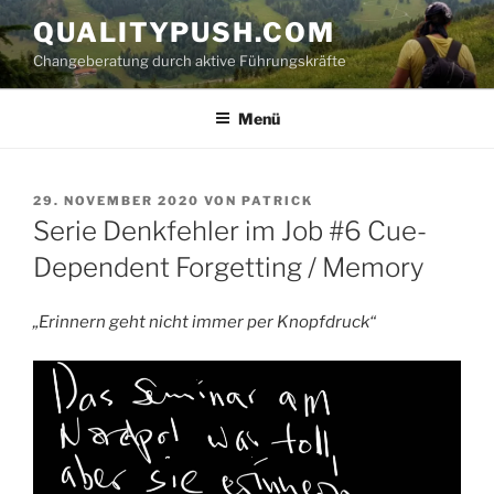
Zum
QUALITYPUSH.COM
Inhalt
Changeberatung durch aktive Führungskräfte
springen
Menü
VERÖFFENTLICHT
29. NOVEMBER 2020
VON
PATRICK
AM
Serie Denkfehler im Job #6 Cue-
Dependent Forgetting / Memory
„Erinnern geht nicht immer per Knopfdruck“