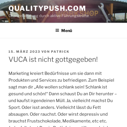
Zum
QUALITYPUSH.COM
Inhalt
Changeberatung durch aktive Führungskräfte
springen
Menü
VERÖFFENTLICHT
15. MÄRZ 2023
VON
PATRICK
AM
VUCA ist nicht gottgegeben!
Marketing kreiert Bedürfnisse um sie dann mit
Produkten und Services zu befriedigen. Zum Beispiel
sagt man dir „Alle wollen schlank sein! Schlank ist
gesund und schön!“ Dann schaust Du an Dir herunter –
und kaufst irgendeinen Müll. Ja, vielleicht machst Du
Sport. Oder isst anders. Vielleicht lässt du Fett
absaugen. Oder rauchst. Oder wirst depressiv und
brauchst Frustschokolade, Medikamente, etc etc.