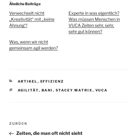
Ähnliche Beiträge
Verwechselt nicht
Experte in was eigentlich?
„Kreativität“ mit „keine
Was müssen Menschen in
Ahnung“!
VUCA Zeiten sehr, sehr,
sehr gut können?
Was, wenn wir nicht
gemeinsam agil werden?
KATEGORIEN
ARTIKEL
,
EFFIZIENZ
SCHLAGWÖRTER
AGILITÄT
,
BANI
,
STACEY MATRIX
,
VUCA
Beitragsnavigation
Vorheriger
ZURÜCK
Beitrag
Zeiten, die man oft nicht sieht