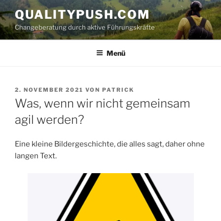
Zum
QUALITYPUSH.COM
Inhalt
Changeberatung durch aktive Führungskräfte
springen
Menü
VERÖFFENTLICHT
2. NOVEMBER 2021
VON
PATRICK
AM
Was, wenn wir nicht gemeinsam
agil werden?
Eine kleine Bildergeschichte, die alles sagt, daher ohne
langen Text.