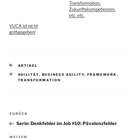
Transformation,
Zukunftskompetenzen,
etc. etc.
VUCA ist nicht
gottgegeben!
KATEGORIEN
ARTIKEL
SCHLAGWÖRTER
AGILITÄT
,
BUSINESS AGILITY
,
FRAMEWORK
,
TRANSFORMATION
Beitragsnavigation
Vorheriger
ZURÜCK
Beitrag
Serie: Denkfehler im Job #10: Pävalenzfehler
Nächster
WEITER