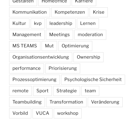
Gestalten
Homeoffice
Karriere
Kommunikation
Kompetenzen
Krise
Kultur
kvp
leadership
Lernen
Management
Meetings
moderation
MS TEAMS
Mut
Optimierung
Organisationsentwicklung
Ownership
performance
Priorisierung
Prozessoptimierung
Psychologische Sicherheit
remote
Sport
Strategie
team
Teambuilding
Transformation
Veränderung
Vorbild
VUCA
workshop