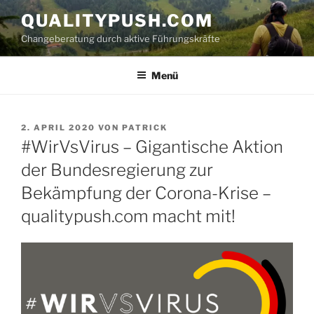
Zum
QUALITYPUSH.COM
Inhalt
Changeberatung durch aktive Führungskräfte
springen
Menü
VERÖFFENTLICHT
2. APRIL 2020
VON
PATRICK
AM
#WirVsVirus – Gigantische Aktion
der Bundesregierung zur
Bekämpfung der Corona-Krise –
qualitypush.com macht mit!