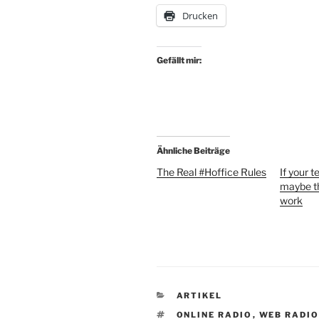
Drucken
Gefällt mir:
Ähnliche Beiträge
The Real #Hoffice Rules
If your t
maybe t
work
KATEGORIEN
ARTIKEL
SCHLAGWÖRTER
ONLINE RADIO
,
WEB RADI