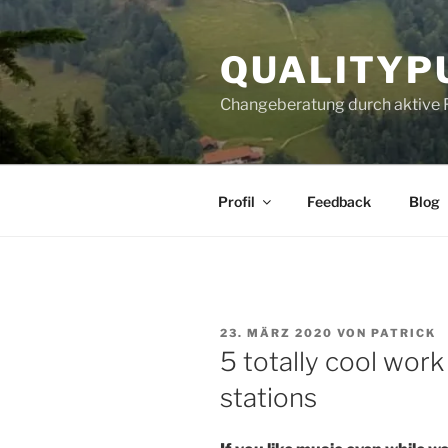
Zum
Inhalt
QUALITYP
springen
Changeberatung durch aktive 
Profil
Feedback
Blog
VERÖFFENTLICHT
23. MÄRZ 2020
VON
PATRICK
AM
5 totally cool wor
stations