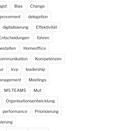
gst
Bias
Change
mprovement
delegation
digitalisierung
Effektivität
Entscheidungen
führen
estalten
Homeoffice
ommunikation
Kompetenzen
ur
kvp
leadership
anagement
Meetings
MS TEAMS
Mut
Organisationsentwicklung
performance
Priorisierung
ierung