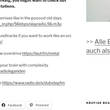
working, you might want to check out
stations.
xes like in the gooood old days
e_in.php/56kbps/slayradio.56.m3u
tracks if you want to work like an orc
>>
Alle 
m/
auch a
he overdrive
https://laut.fm/metal
your brain with complexity
kradiolegenden
op
https://www.radio.de/s/dubstepfm
HÄUFIGE BEG
Facebook
Pinterest