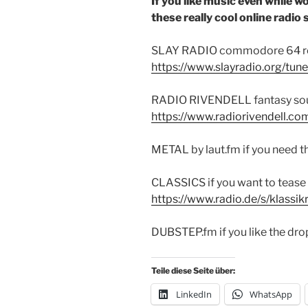
If you like music even while 
these really cool online radio 
SLAY RADIO commodore 64 remi
https://www.slayradio.org/tun
RADIO RIVENDELL fantasy sound
https://www.radiorivendell.co
METAL by laut.fm if you need t
CLASSICS if you want to tease 
https://www.radio.de/s/klassi
DUBSTEP.fm if you like the dr
Teile diese Seite über:
LinkedIn
WhatsApp