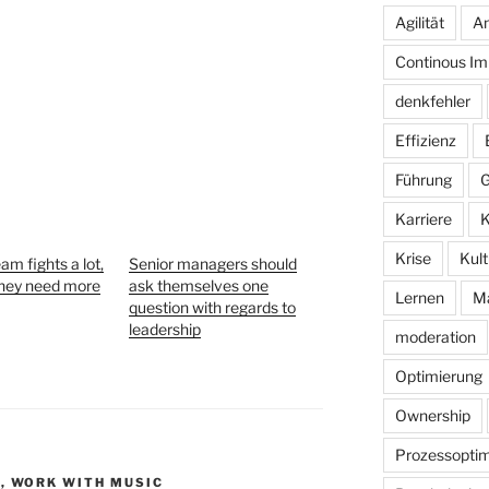
Agilität
An
Continous I
denkfehler
Effizienz
Führung
G
Karriere
K
Krise
Kult
eam fights a lot,
Senior managers should
hey need more
ask themselves one
Lernen
M
question with regards to
leadership
moderation
Optimierung
Ownership
Prozessoptim
O
,
WORK WITH MUSIC