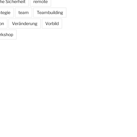
he Sicherheit
remote
ategie
team
Teambuilding
on
Veränderung
Vorbild
rkshop