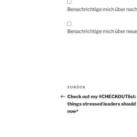
Benachrichtige mich über nac
Benachrichtige mich über neue 
Beitragsnavigation
Vorheriger
ZURÜCK
Beitrag
Check out my #CHECKOUTlist:
things stressed leaders should
now*