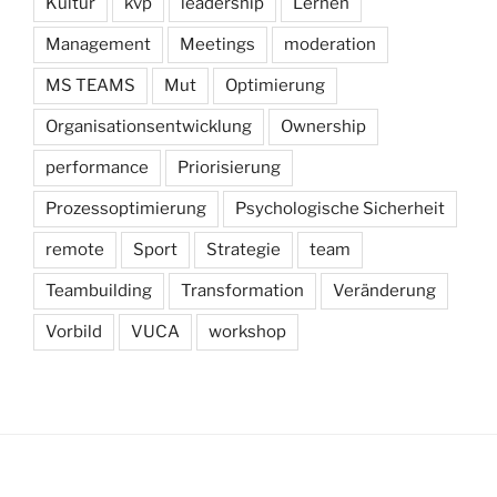
Kultur
kvp
leadership
Lernen
Management
Meetings
moderation
MS TEAMS
Mut
Optimierung
Organisationsentwicklung
Ownership
performance
Priorisierung
Prozessoptimierung
Psychologische Sicherheit
remote
Sport
Strategie
team
Teambuilding
Transformation
Veränderung
Vorbild
VUCA
workshop