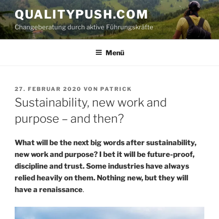
Zum
QUALITYPUSH.COM
Inhalt
Changeberatung durch aktive Führungskräfte
springen
Menü
VERÖFFENTLICHT
27. FEBRUAR 2020
VON
PATRICK
AM
Sustainability, new work and
purpose – and then?
What will be the next big words after sustainability,
new work and purpose? I bet it will be future-proof,
discipline and trust. Some industries have always
relied heavily on them. Nothing new, but they will
have a renaissance
.