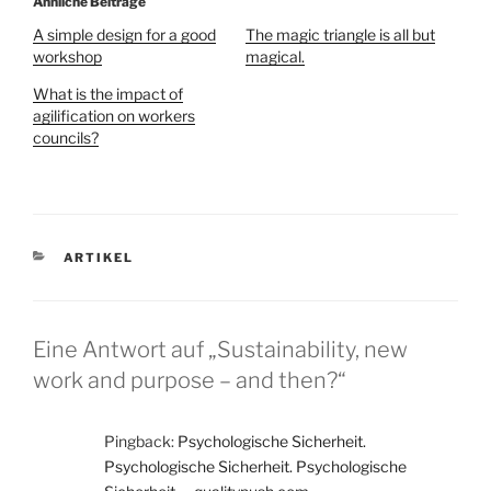
Ähnliche Beiträge
A simple design for a good
The magic triangle is all but
workshop
magical.
What is the impact of
agilification on workers
councils?
KATEGORIEN
ARTIKEL
Eine Antwort auf „Sustainability, new
work and purpose – and then?“
Pingback:
Psychologische Sicherheit.
Psychologische Sicherheit. Psychologische