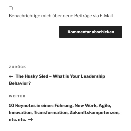
Benachrichtige mich über neue Beiträge via E-Mail.
Beitragsnavigation
Vorheriger
ZURÜCK
Beitrag
The Husky Sled – What is Your Leadership
Behavior?
Nächster
WEITER
Beitrag
10 Keynotes in einer: Führung, New Work, Agile,
Innovation, Transformation, Zukunftskompetenzen,
etc. etc.