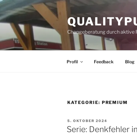
Zum
Inhalt
QUALITYP
springen
Changeberatung durch aktive 
Profil
Feedback
Blog
KATEGORIE:
PREMIUM
VERÖFFENTLICHT
5. OKTOBER 2024
AM
Serie: Denkfehler i