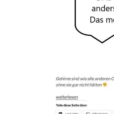
Gehirne sind wie alle anderen 
ohne sie gar nicht hätten
„Serie:
weiterlesen
Denkfehler
Teile diese Seite über:
im
LinkedIn
WhatsApp