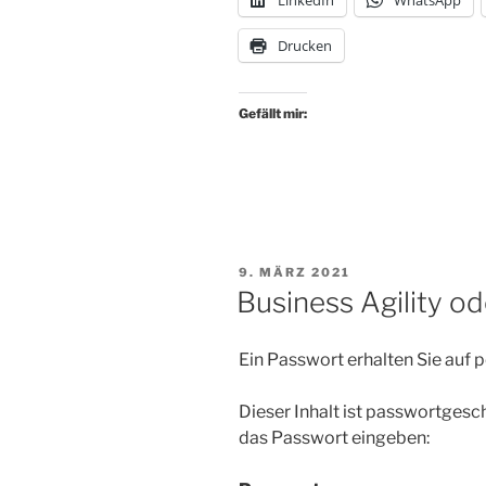
Job
#13: von
Drucken
Restorff
Effekt“
Gefällt mir:
VERÖFFENTLICHT
9. MÄRZ 2021
AM
Business Agility o
Ein Passwort erhalten Sie auf
Dieser Inhalt ist passwortgesc
das Passwort eingeben: