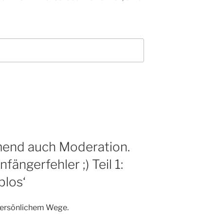
mend auch Moderation.
fängerfehler ;) Teil 1:
blos‘
 persönlichem Wege.