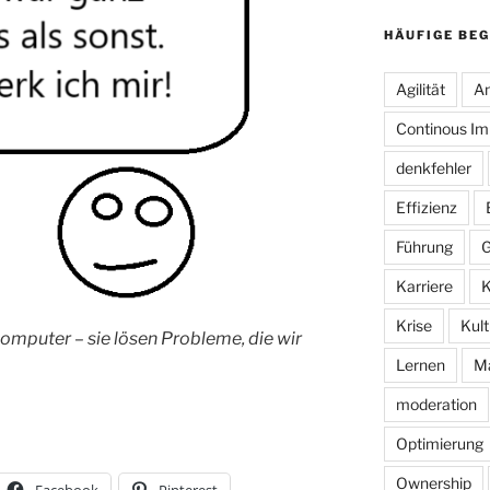
HÄUFIGE BEG
Agilität
An
Continous I
denkfehler
Effizienz
Führung
G
Karriere
K
Krise
Kult
Computer – sie lösen Probleme, die wir
Lernen
M
moderation
Optimierung
Ownership
Facebook
Pinterest