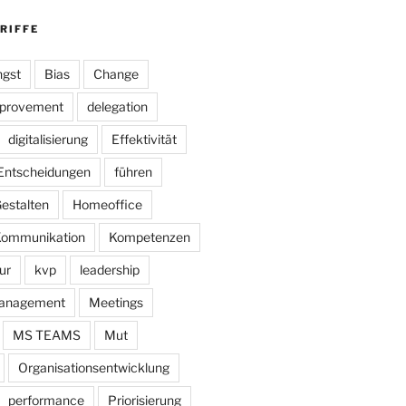
RIFFE
gst
Bias
Change
mprovement
delegation
digitalisierung
Effektivität
Entscheidungen
führen
estalten
Homeoffice
ommunikation
Kompetenzen
ur
kvp
leadership
anagement
Meetings
MS TEAMS
Mut
Organisationsentwicklung
performance
Priorisierung