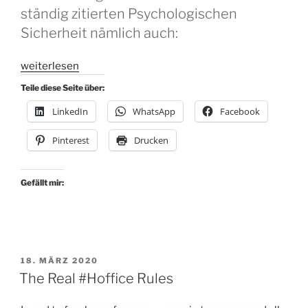
ständig zitierten Psychologischen
Sicherheit nämlich auch:
„Es
weiterlesen
braucht
Teile diese Seite über:
mehr
LinkedIn
WhatsApp
Facebook
Zutaten
für
Pinterest
Drucken
erfolgreiche
Teams
als
Gefällt mir:
Psychologische
Sicherheit!“
VERÖFFENTLICHT
18. MÄRZ 2020
AM
The Real #Hoffice Rules