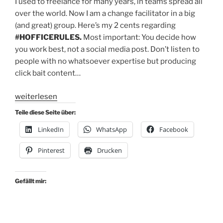
I used to freelance for many years, in teams spread all
over the world. Now I am a change facilitator in a big
(and great) group. Here’s my 2 cents regarding
#HOFFICERULES.
Most important: You decide how
you work best, not a social media post. Don’t listen to
people with no whatsoever expertise but producing
click bait content…
„The
weiterlesen
Real
Teile diese Seite über:
#Hoffice
LinkedIn
WhatsApp
Facebook
Rules“
Pinterest
Drucken
Gefällt mir: